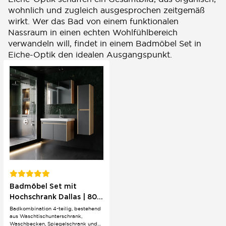
wohnlich und zugleich ausgesprochen zeitgemäß
wirkt. Wer das Bad von einem funktionalen
Nassraum in einen echten Wohlfühlbereich
verwandeln will, findet in einem Badmöbel Set in
Eiche-Optik den idealen Ausgangspunkt.
Badmöbel Set mit
Hochschrank Dallas | 80
cm | Eichenholz &
Badkombination 4-teilig, bestehend
aus Waschtischunterschrank,
Anthrazit
Waschbecken, Spiegelschrank und