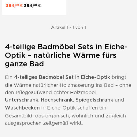
Hochschrank. Natürlich und modern
384,
€
394,
€
99
99
anmutendes Badezimmermöbel-Set.
Artikel 1 - 1 von 1
4-teilige Badmöbel Sets in Eiche-
Optik – natürliche Wärme fürs
ganze Bad
Ein
bringt
4-teiliges Badmöbel Set in Eiche-Optik
die Wärme natürlicher Holzmaserung ins Bad – ohne
den Pflegeaufwand echter Holzmöbel.
,
,
und
Unterschrank
Hochschrank
Spiegelschrank
in Eiche-Optik schaffen ein
Waschbecken
Gesamtbild, das organisch, wohnlich und zugleich
ausgesprochen zeitgemäß wirkt.