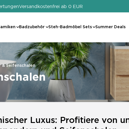
ertungen
Versandkostenfrei ab 0 EUR
ramiken
Badzubehör
Steh-Badmöbel Sets
Summer Deals
 & Seifenschalen
nschalen
ischer Luxus: Profitiere von u