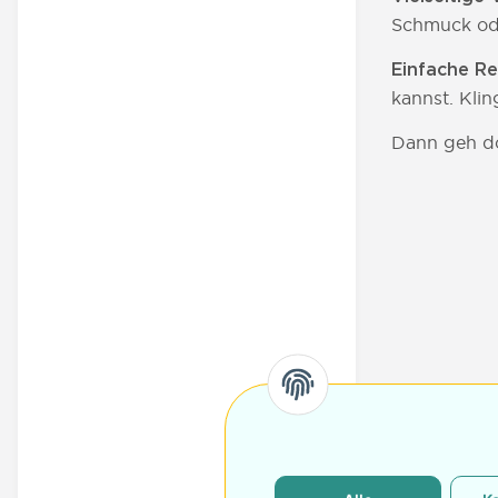
Schmuck od
Einfache Re
kannst. Klin
Dann geh do