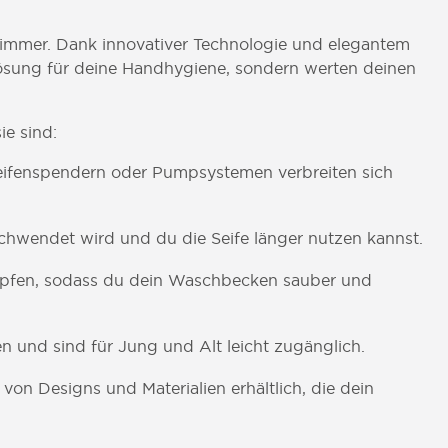
mmer. Dank innovativer Technologie und elegantem
Lösung für deine Handhygiene, sondern werten deinen
ie sind:
eifenspendern oder Pumpsystemen verbreiten sich
chwendet wird und du die Seife länger nutzen kannst.
ropfen, sodass du dein Waschbecken sauber und
n und sind für Jung und Alt leicht zugänglich.
von Designs und Materialien erhältlich, die dein