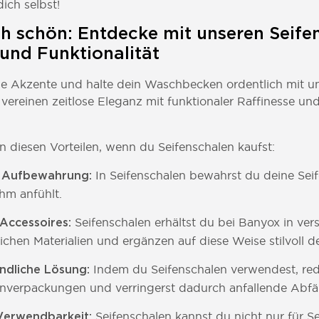
ich selbst!
ch schön: Entdecke mit unseren Seife
 und Funktionalität
lle Akzente und halte dein Waschbecken ordentlich mit un
 vereinen zeitlose Eleganz mit funktionaler Raffinesse 
on diesen Vorteilen, wenn du Seifenschalen kaufst:
In Seifenschalen bewahrst du deine Seife
 Aufbewahrung:
hm anfühlt.
Seifenschalen erhältst du bei Banyox in v
Accessoires:
ichen Materialien und ergänzen auf diese Weise stilvoll d
Indem du Seifenschalen verwendest, red
ndliche Lösung:
nverpackungen und verringerst dadurch anfallende Abfäl
Seifenschalen kannst du nicht nur für S
 Verwendbarkeit: