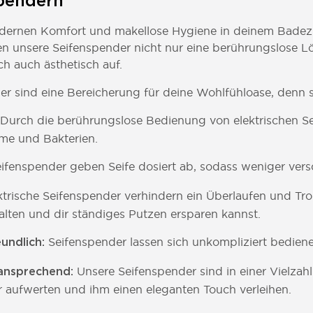
pendern
ernen Komfort und makellose Hygiene in deinem Badezi
en unsere Seifenspender nicht nur eine berührungslose 
h auch ästhetisch auf.
er sind eine Bereicherung für deine Wohlfühloase, denn s
Durch die berührungslose Bedienung von elektrischen S
me und Bakterien.
ifenspender geben Seife dosiert ab, sodass weniger vers
trische Seifenspender verhindern ein Überlaufen und T
alten und dir ständiges Putzen ersparen kannst.
Seifenspender lassen sich unkompliziert bediene
undlich:
Unsere Seifenspender sind in einer Vielzahl 
 ansprechend:
aufwerten und ihm einen eleganten Touch verleihen.