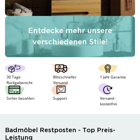
Entdecke mehr unsere
verschiedenen Stile!
30 Tage 
Blitzschneller 
1 Jahr Garantie 
Rückgaberecht
Versand
Sicher bezahlen
Support
Versand - 
kostenfrei
Badmöbel Restposten - Top Preis-
Leistung