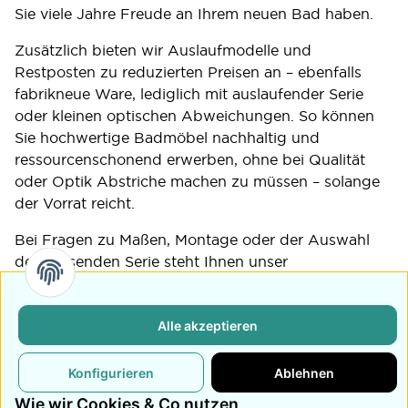
Sie viele Jahre Freude an Ihrem neuen Bad haben.
Zusätzlich bieten wir Auslaufmodelle und
Restposten zu reduzierten Preisen an – ebenfalls
fabrikneue Ware, lediglich mit auslaufender Serie
oder kleinen optischen Abweichungen. So können
Sie hochwertige Badmöbel nachhaltig und
ressourcenschonend erwerben, ohne bei Qualität
oder Optik Abstriche machen zu müssen – solange
der Vorrat reicht.
Bei Fragen zu Maßen, Montage oder der Auswahl
der passenden Serie steht Ihnen unser
Kundenservice gerne zur Seite. Bei Banyox stehen
Qualität, Nachhaltigkeit und Kundenzufriedenheit im
Alle akzeptieren
Mittelpunkt – profitieren Sie von schneller Lieferung,
kompetenter Beratung und einem Sortiment, das
stetig um neue Designs erweitert wird. Entdecken
Konfigurieren
Ablehnen
Sie jetzt Ihr neues Traumbad bei Banyox.
Wie wir Cookies & Co nutzen