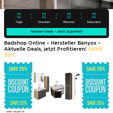
0
0
0
0
Tage
Stunden
Minuten
Sekunden
Summer-Deals - Jetzt Zugreifen!
Badshop Online – Hersteller Banyox –
Aktuelle Deals, jetzt Profitieren!
SAVE
30 €
CODE: Coupon 30