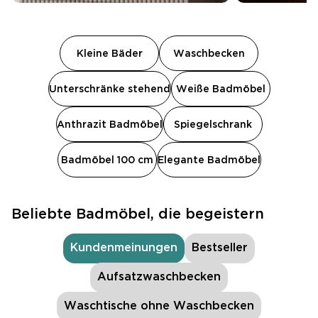
Kleine Bäder
Waschbecken
Unterschränke stehend
Weiße Badmöbel
Anthrazit Badmöbel
Spiegelschrank
Badmöbel 100 cm
Elegante Badmöbel
Beliebte Badmöbel, die begeistern
Kundenmeinungen
Bestseller
Aufsatzwaschbecken
Waschtische ohne Waschbecken