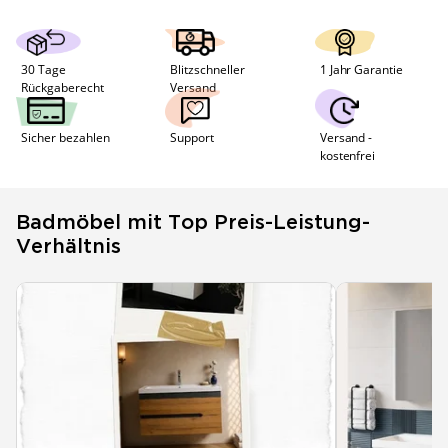
30 Tage 
Blitzschneller 
1 Jahr Garantie 
Rückgaberecht
Versand
Sicher bezahlen
Support
Versand - 
kostenfrei
Badmöbel mit Top Preis-Leistung-
Verhältnis