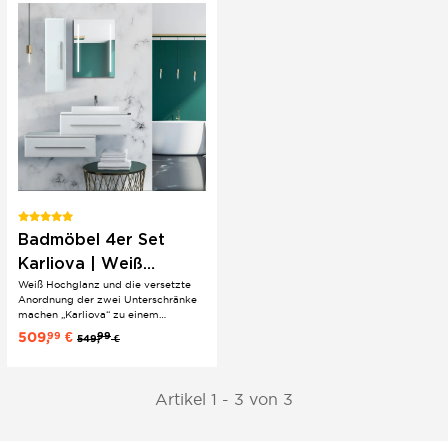
Marmor Optik...
Badmöbel 4er Set
Karliova | Weiß
Weiß Hochglanz und die versetzte
Hochglanz | 2
Anordnung der zwei Unterschränke
versetzte
machen „Karliova“ zu einem
modernen Statement im Bad. Die
Unterschränke |
509,
€
99
99
549,
€
hängende Gestaltung wirkt leicht
hängend
und betont den klaren, aufgeräumten
Look. Aufsatzwaschbecken,
Hochschrank und Wandspiegel
Artikel 1 - 3 von 3
ergänzen...