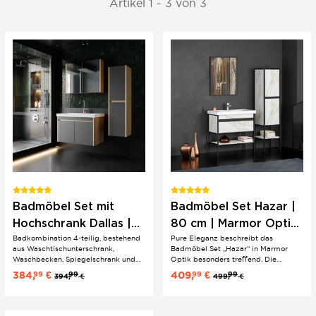
Artikel 1 - 3 von 3
Badmöbel Set mit
Badmöbel Set Hazar |
Hochschrank Dallas |
80 cm | Marmor Optik
Badkombination 4-teilig, bestehend
Pure Eleganz beschreibt das
80 cm | Eichenholz &
| stehend | Pure
aus Waschtischunterschrank,
Badmöbel Set „Hazar“ in Marmor
Anthrazit
Eleganz
Waschbecken, Spiegelschrank und
Optik besonders treffend. Die
Hochschrank. Natürlich und modern
stehende Ausführung wirkt präsent
384,
€
409,
€
99
99
99
99
394,
€
499,
€
anmutendes Badezimmermöbel-Set.
und hochwertig und setzt im Bad
einen klaren Design Akzent.
Schublade und Ablage bringen
Struktur in den Alltag, während die