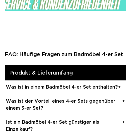
FAQ: Häufige Fragen zum Badmöbel 4-er Set
Produkt & Lieferumfang
Was ist in einem Badmöbel 4-er Set enthalten?
+
Ein Badmöbel 4-er Set besteht aus vier aufeinander
Was ist der Vorteil eines 4-er Sets gegenüber
+
abgestimmten Komponenten: Unterschrank,
einem 3-er Set?
Waschbecken, Spiegelschrank und Hochschrank. Es
ist das umfangreichste Badmöbel Set im Sortiment
Der entscheidende Mehrwert des 4-er Sets ist der
Ist ein Badmöbel 4-er Set günstiger als
+
und bietet maximalen Stauraum sowie ein
Hochschrank. Er bietet zusätzlichen Stauraum für
Einzelkauf?