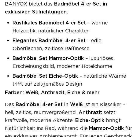
BANYOX bietet das
Badmöbel 4-er Set in
:
exklusiven Stilrichtungen
– warme
Rustikales Badmöbel 4-er Set
Holzoptik, natürlicher Charakter
– edle
Elegantes Badmöbel 4-er Set
Oberflächen, zeitlose Raffinesse
– luxuriöses
Badmöbel Set Marmor-Optik
Erscheinungsbild, moderner Hotelcharme
– natürliche Wärme
Badmöbel Set Eiche-Optik
trifft auf zeitgemäßes Design
Farben: Weiß, Anthrazit, Eiche & mehr
Das
ist ein Klassiker –
Badmöbel 4-er Set in Weiß
hell, zeitlos, raumvergrößernd.
setzt
Anthrazit
kraftvolle, moderne Akzente.
bringt
Eiche-Optik
Natürlichkeit ins Bad, während die
für
Marmor-Optik
ein exklusives Ambiente sorgt. Für jeden Geschmack