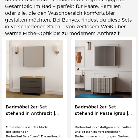
Gesamtbild im Bad – perfekt für Paare, Familien
oder alle, die den Waschbereich komfortabler
gestalten möchten. Bei Banyox findest du diese Sets
in verschiedenen Stilen – von zeitlosem Weiß über
warme Eiche-Optik bis zu modernem Anthrazit.
Badmöbel 2er-Set
Badmöbel 2er-Set
stehend in Anthrazit |
stehend in Pastellgrau |
80/60 cm |
80/60 cm | Eklektisch
Minimalistisch
Minimalismus ist das Motto
Badmöbel in Pastellgrau sind zeitlos
des stehenden
und passen zu verschiedenen
Badmöbel Sets "Lara". Die anthrazit
Badezimmereinrichtungen. Dadurch