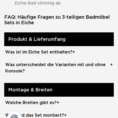
Eiche-Bad stimmig ab
FAQ: Häufige Fragen zu 3-teiligen Badmöbel
Sets in Eiche
Produkt & Lieferumfang
Was ist im Eiche Set enthalten?
+
Ein 3-teiliges Badmöbel Set in Eiche besteht aus
Was unterscheidet die Varianten mit und ohne
+
einem Unterschrank, einem Spiegelschrank und
Konsole?
einem Waschbecken – je nach Modell als
Einbauwaschbecken oder als Aufsatzwaschbecken
Modelle mit Konsolenplatte liefern eine Abdeckplatte
mit Konsolenplatte. Eine Armatur ist nicht enthalten
sowie ein Aufsatzwaschbecken – für einen offenen,
Montage & Breiten
und wird separat benötigt.
warmen Look. Modelle ohne Konsolenplatte sind mit
einem Einbauwaschbecken ausgestattet. Beide
Welche Breiten gibt es?
+
Varianten sind vollständig und einsatzbereit.
Die Eiche-Modelle sind in 60, 80 und 100 cm
Wie wird das Set montiert?
+