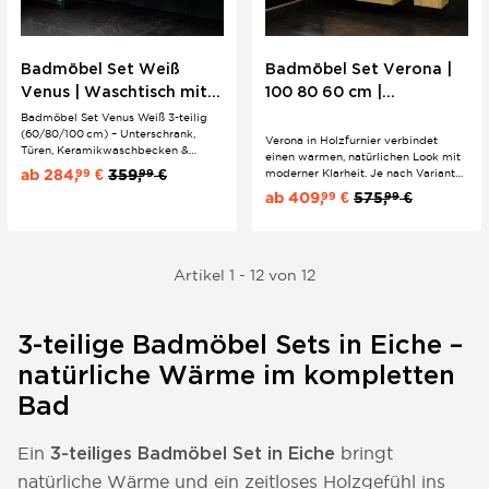
Badmöbel Set Weiß
Badmöbel Set Verona |
Venus | Waschtisch mit
100 80 60 cm |
Unterschrank &
Holzfurnier | Einbau oder
Badmöbel Set Venus Weiß 3-teilig
(60/80/100 cm) – Unterschrank,
Spiegelschrank |
Konsole
Verona in Holzfurnier verbindet
Türen, Keramikwaschbecken &
einen warmen, natürlichen Look mit
Keramikwaschtisch
Spiegelschrank | Modernes Design ?
ab
284,
€
359,
€
99
99
moderner Klarheit. Je nach Variante
Jetzt günstig & schnell lieferbar!
ist das Set mit Einbauwaschbecken
ab
409,
€
575,
€
99
99
erhältlich oder mit Konsole und
Waschtischplatte in Eiche oder
Walnuss, wodurch das Design noch
wohnlicher wirkt. Eine flexible Serie
für...
Artikel 1 - 12 von 12
3-teilige Badmöbel Sets in Eiche –
natürliche Wärme im kompletten
Bad
Ein
bringt
3-teiliges Badmöbel Set in Eiche
natürliche Wärme und ein zeitloses Holzgefühl ins