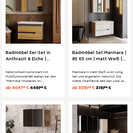
Badmöbel 3er-Set in
Badmöbel Set Marmara |
Anthrazit & Eiche |
85 65 cm | matt Weiß |
100/80/60 cm | Boho
Natur Stil | Einbau
Natürlichkeit kombiniert mit
Marmara in matt Weiß wirkt ruhig,
Multifunktionalität stehen bei den
hell und angenehm natürlich. Die
"Marmara"-Modellen im
matte Oberfläche hält den Look soft
Vordergrund. Hervorragende
und modern und passt ideal zu Holz
ab
404,
€
449,
€
ab
309,
€
319,
€
99
99
99
99
Qualität trifft hier auf innovatives
Details, Steinoptik oder klaren
Design unter Verwendung von
Fliesen. Natur Stil ohne Schnörkel,
stabilem Holz und hochwertiger
der das Bad offen und aufgeräumt
Keramik.
erscheinen lässt.