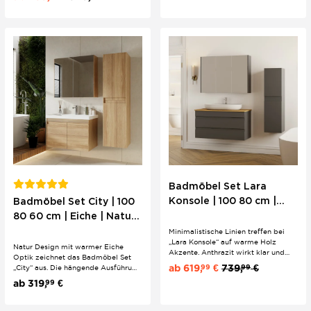
klassischem Geschmack.
Ausgewogenheit in die
Sanitärräumlichkeiten.
Badmöbel Set Lara
Konsole | 100 80 cm |
Badmöbel Set City | 100
Anthrazit | Eiche
80 60 cm | Eiche | Natur
Walnuss | Aufsatz
Design | hängend
Minimalistische Linien treffen bei
„Lara Konsole“ auf warme Holz
Natur Design mit warmer Eiche
Akzente. Anthrazit wirkt klar und
Optik zeichnet das Badmöbel Set
hochwertig, während die
ab
619,
€
739,
€
99
99
„City“ aus. Die hängende Ausführung
Waschtischplatte in Eiche oder
wirkt modern und leicht und sorgt
ab
319,
€
99
Walnuss dem Design eine wohnliche
für ein aufgeräumtes Gesamtbild im
Tiefe gibt. Das Aufsatzbecken
Bad. Klare Linien und der natürliche
unterstreicht den modernen Look
Holzlook schaffen eine ruhige,