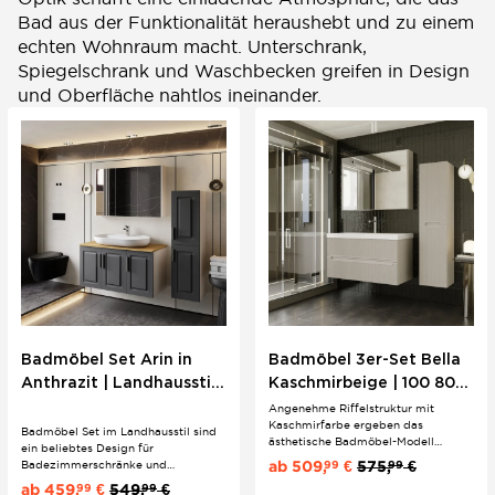
Bad aus der Funktionalität heraushebt und zu einem
echten Wohnraum macht. Unterschrank,
Spiegelschrank und Waschbecken greifen in Design
und Oberfläche nahtlos ineinander.
Badmöbel Set Arin in
Badmöbel 3er-Set Bella
Anthrazit | Landhausstil
Kaschmirbeige | 100 80
80 100 cm |
60 cm | Boho-Stil &
Angenehme Riffelstruktur mit
Kaschmirfarbe ergeben das
Unterschrank, Konsole &
Riffeloptik
Badmöbel Set im Landhausstil sind
ästhetische Badmöbel-Modell
ein beliebtes Design für
Aufsatzwaschbecken
"Bella". Die Griffmulden in
ab
509,
€
575,
€
Badezimmerschränke und
99
99
Zusammenspiel mit den Softclose
Badeinrichtungen, für Liebhaber mit
ab
459,
€
549,
€
99
99
Schubladen bringen