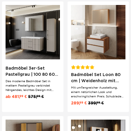
und macht das Gesamtbild...
wohnliche...
Badmöbel 3er-Set
Pastellgrau | 100 80 60
Badmöbel Set Loon 80
cm | Eklektischer Stil &
cm | Weidenholz mit
Das moderne Badmöbel Set in
mattem Pastellgrau verbindet
Riffeloptik
Fronten Weiß
Mit umfangreicher Ausstattung,
hängendes, leichtes Design mit
einem natürlichen Look und
markanter Riffeloptik und eleganten
ab
481,
€
575,
€
99
99
erschwinglichem Preis. Schubladen
Bügelgriffen. Hochwertiges MDF
mit Softclose, Waschtisch mit
289,
€
399,
€
99
99
und Keramik sorgen für langlebige
Konsole und rustikales Holzfurnier
Qualität – für ein Bad, das Stil und
kombinieren sich zu einem
Funktion harmonisch vereint.
Hingucker.