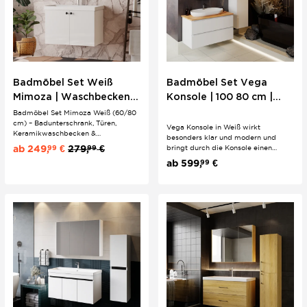
Badmöbel Set Weiß
Badmöbel Set Vega
Mimoza | Waschbecken
Konsole | 100 80 cm |
mit Unterschrank &
Weiß | Acryloberfläche
Badmöbel Set Mimoza Weiß (60/80
cm) – Badunterschrank, Türen,
Spiegelschrank |
Vega Konsole in Weiß wirkt
Keramikwaschbecken &
besonders klar und modern und
Knopfgriffe
Spiegelschrank | Modernes Design
ab
249,
€
279,
€
99
99
bringt durch die Konsole einen
Jetzt günstig zu kaufen!
leichten, designorientierten Look ins
ab
599,
€
99
Bad. Die glatte Acryloberfläche hält
das Gesamtbild ruhig und
hochwertig, ohne verspielt zu
wirken. Keramik sowie Soft Close an
Türen und...