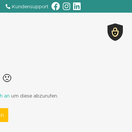
Kundensupport
 🙁
h an
um diese abzurufen.
en