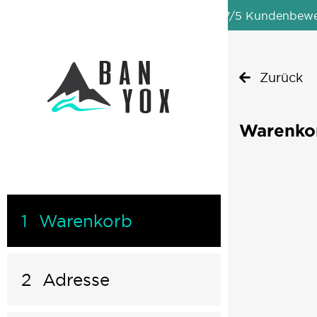
Badmöbel Qualität vom Hersteller
4,7/5 Kundenbew
Zurück
Warenkor
1
Warenkorb
2
Adresse