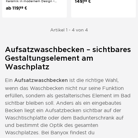
149,
€
99
Keramik in modernem Design –
Badezimmer. Die geschwungene,
erhältlich in Weiß und Schwarz. Die
ab
119,
€
99
ovale Form verleiht jedem
hochwertige Keramikoberfläche ist
Waschtisch eine elegante Note. Die
langlebig und pflegeleicht, ideal für
weiße Keramikoberfläche ist
ein stilvolles, modernes Badezimmer.
langlebig, hygienisch...
Artikel 1 - 4 von 4
Aufsatzwaschbecken – sichtbares
Gestaltungselement am
Waschplatz
Ein
ist die richtige Wahl,
Aufsatzwaschbecken
wenn das Waschbecken nicht nur seine Funktion
erfüllen, sondern als gestalterisches Element im Bad
sichtbar bleiben soll. Anders als ein eingebautes
Becken liegt ein Aufsatzbecken sichtbar auf der
Waschtischplatte oder dem Badunterschrank auf
und bestimmt die Optik des gesamten
Waschplatzes. Bei Banyox findest du