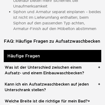
Überlauf bieten mehr Sicherheit bei
Unaufmerksamkeit
Siphon und Armatur separat einplanen – beides
ist nicht im Lieferumfang enthalten; beim
Siphon auf den passenden Typ achten,
Armatur-Finish auf den Möbelton abstimmen
FAQ: Häufige Fragen zu Aufsatzwaschbecken
Häufige Fragen
Was ist der Unterschied zwischen einem
+
Aufsatz- und einem Einbauwaschbecken?
Ein Aufsatzwaschbecken liegt sichtbar auf der
Kann ich ein Aufsatzwaschbecken auf jeden
+
Waschtischplatte oder dem Unterschrank auf und ist
Unterschrank stellen?
ein bewusstes Gestaltungselement. Ein
Einbauwaschbecken wird bündig in einen
Grundsätzlich ja – solange die Stellfläche breit und
Welche Breite ist die richtige für mein Bad?
+
Ausschnitt eingelassen – die Oberfläche wirkt
tief genug ist und der Ablauf sauber positioniert