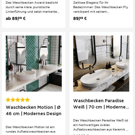
Das Waschbecken Award besticht
Zeitlose Eleganz für Ihr
durch seine klare, puristische
Badezimmer: Das Waschbecken Fly
Linienführung und setzt markante
verkörpert mit seinem
Akzente auf jedem Waschtisch.
minimalistischen Design und der
ab
89,
€
89,
€
99
99
Erhältlich in den Breiten 50 cm und
hochglänzenden Oberfläche pure
60 cm, bietet dieses
Modernität. Die quadratische Form
Aufsatzwaschbecken eine exklusive
(48 x 48 cm) fügt sich perfekt in
Lösung für moderne Badezimmer.
zeitgemäße Badezimmerkonzepte
Die hochwertige...
ein und setzt...
Waschbecken Paradise
Weiß | 70 cm | Modernes
Waschbecken Motion | Ø
Design
46 cm | Modernes Design
Das Waschbecken Paradise Weiß ist
ein hochwertiges ovales
Das Waschbecken Motion ist ein
Aufsatzwaschbecken aus Keramik –
rundes Aufsatzwaschbecken aus
ideal für ein modernes, stilvolles