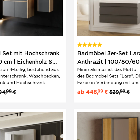
 Set mit Hochschrank
Badmöbel 3er-Set Lar
0 cm | Eichenholz &
Anthrazit | 100/80/60
on 4-teilig, bestehend aus
Minimalismus ist das Motto
Minimalistisches Desig
nterschrank, Waschbecken,
des Badmöbel Sets "Lara". D
ank und Hochschrank.
Farbe in Verbindung mit uns
nd modern anmutendes
Griffmulden schaffen puristi
99
99
99
ab
448,
€
94,
€
529,
€
möbel-Set.
Badezimmerschränke mit h
MDF und glasierte Keramik s
Statement.