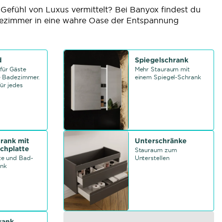
 Gefühl von Luxus vermittelt? Bei Banyox findest du
ezimmer in eine wahre Oase der Entspannung
d
Spiegelschrank
für Gäste
Mehr Stauraum mit
e Badezimmer.
einem Spiegel-Schrank
ür jedes
rank mit
Unterschränke
chplatte
Stauraum zum
te und Bad-
Unterstellen
ank
rank