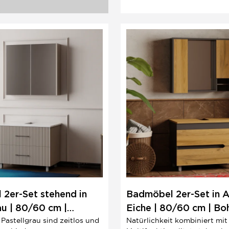
2er-Set stehend in
Badmöbel 2er-Set in A
au | 80/60 cm |
Eiche | 80/60 cm | Bo
Pastellgrau sind zeitlos und
Natürlichkeit kombiniert mit
h