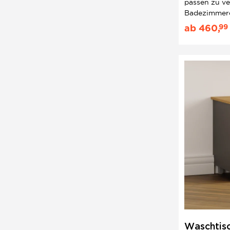
passen zu v
Badezimmere
dem Bad ein
99
ab
460,
verliehen we
Waschtisc