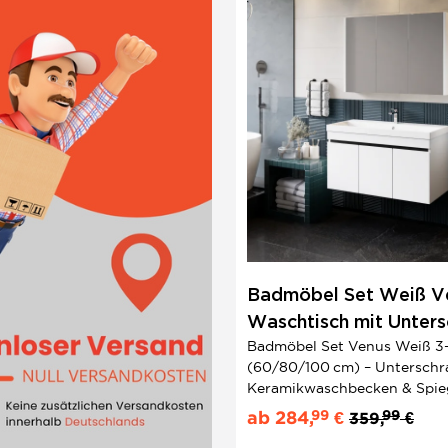
Badmöbel Set Weiß Ve
Waschtisch mit Unters
Badmöbel Set Venus Weiß 3-t
Spiegelschrank |
(60/80/100 cm) – Unterschra
Keramikwaschtisch
Keramikwaschbecken & Spieg
Modernes Design ? Jetzt gün
99
99
ab
284,
€
359,
€
schnell lieferbar!