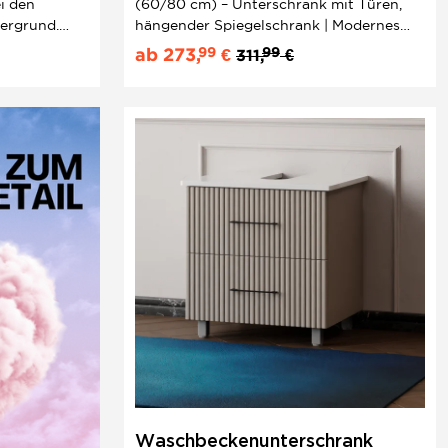
ei den
(60/80 cm) – Unterschrank mit Türen,
ergrund.
hängender Spiegelschrank | Modernes
 hier auf
Design ? Jetzt günstig & schnell lieferbar!
99
99
ab
273,
€
311,
€
erwendung
wertigen
Waschbeckenunterschrank