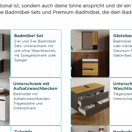
onal ist, sondern auch deine Sinne anspricht und dir ein
rne Badmöbel-Sets und Premium-Badmöbel, die dein Bad
Badmöbel Set
Gästeba
2-er und 3-er Badmöbel
Badmöbel 
Sets. Unterschrank mit
oder klein
und ohne Waschbecken,
Stauraum f
mit Spiegelschrank oder
Gäste-Bad
Spiegel
Unterschrank mit
Untersch
Aufsatzwaschbecken
Waschtis
Badmöbel mit
Trägerplat
Aufsatzwaschbecken,
Unterschr
Trägerplatte und
Unterschrank
Zubehör
Hochsch