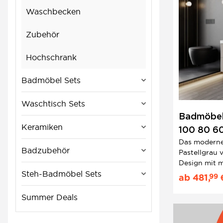
Waschbecken
Zubehör
Hochschrank
Badmöbel Sets
Waschtisch Sets
Badmöbel 
Keramiken
100 80 60 
Das moderne
& Riffelop
Badzubehör
Pastellgrau 
Design mit m
eleganten Bü
Steh-Badmöbel Sets
99
ab
481,
MDF und Ker
Qualität – fü
Summer Deals
Funktion har