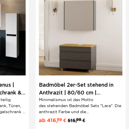
nus |
Badmöbel 2er-Set stehend in
chrank &
Anthrazit | 80/60 cm |
eilig
Minimalismus ist das Motto
Minimalistisch
nk, Türen,
des stehenden Badmöbel Sets "Lara". Die
elschrank |
anthrazit Farbe und die
stig &
präzise Randführung schaffen pure
99
99
ab
416,
€
515,
€
Eleganz. Badschränke mit hochwertigem