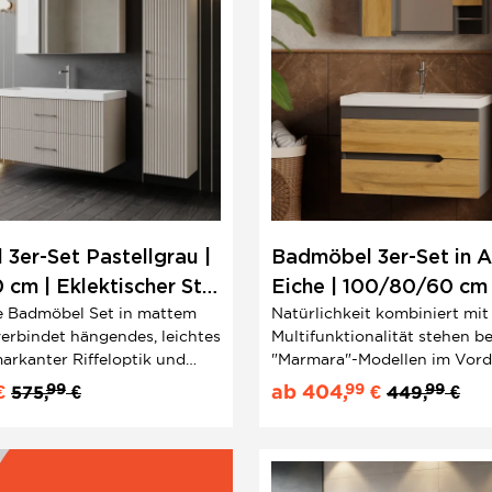
3er-Set Pastellgrau |
Badmöbel 3er-Set in A
cm | Eklektischer Stil
Eiche | 100/80/60 cm
 Badmöbel Set in mattem
Natürlichkeit kombiniert mit
tik
verbindet hängendes, leichtes
Multifunktionalität stehen b
arkanter Riffeloptik und
"Marmara"-Modellen im Vord
gelgriffen. Hochwertiges
Hervorragende Qualität trifft
99
99
99
€
ab
404,
€
575,
€
449,
€
amik sorgen für langlebige
innovatives Design unter V
r ein Bad, das Stil und
von stabilem Holz und hoch
monisch vereint.
Keramik.