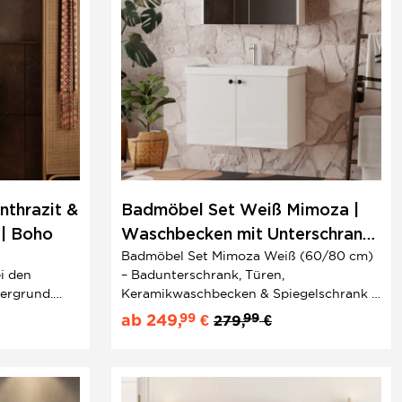
nthrazit &
Badmöbel Set Weiß Mimoza |
 | Boho
Waschbecken mit Unterschrank
Badmöbel Set Mimoza Weiß (60/80 cm)
& Spiegelschrank | Knopfgriffe
ei den
– Badunterschrank, Türen,
ergrund.
Keramikwaschbecken & Spiegelschrank |
 hier auf
Modernes Design Jetzt günstig zu
99
99
ab
249,
€
279,
€
erwendung
kaufen!
wertiger