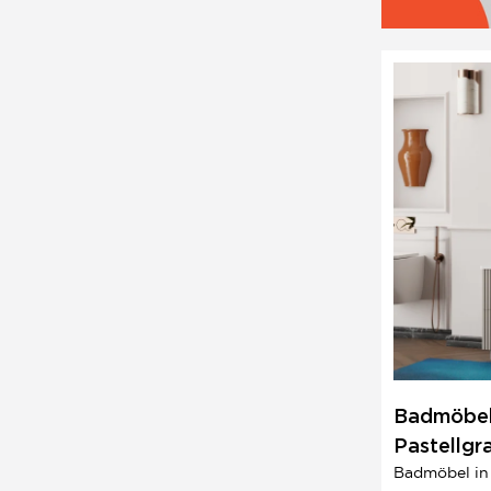
Badmöbel 
Pastellgr
Badmöbel in 
Eklektisc