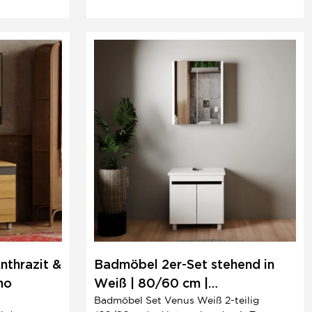
MDF und matter Oberfläche setzen
Highlights.
nthrazit &
Badmöbel 2er-Set stehend in
ho
Weiß | 80/60 cm |
Badmöbel Set Venus Weiß 2-teilig
Futuristisch/Modern