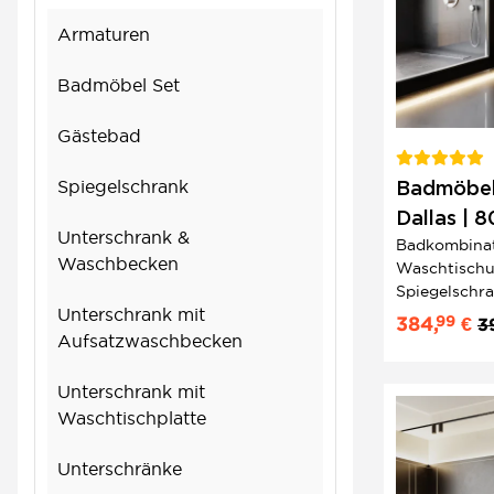
Armaturen
Badmöbel Set
Gästebad
Spiegelschrank
Badmöbel
Dallas | 8
Unterschrank &
Badkombinati
Anthrazit
Waschbecken
Waschtischu
Spiegelschr
Unterschrank mit
Natürlich u
99
384,
€
3
Badezimmer
Aufsatzwaschbecken
Unterschrank mit
Waschtischplatte
Unterschränke