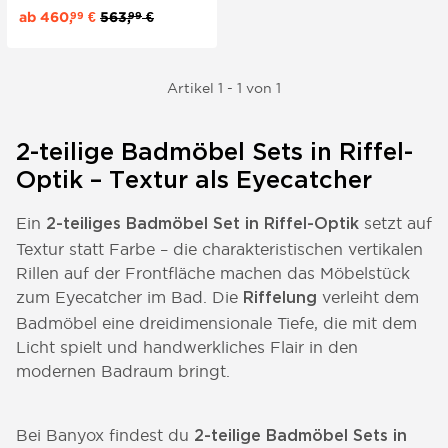
kann dem Bad ein naturverbundener
ab
460,
€
563,
€
99
99
Look verliehen werden.
Artikel 1 - 1 von 1
2-teilige Badmöbel Sets in Riffel-
Optik – Textur als Eyecatcher
Ein
setzt auf
2-teiliges Badmöbel Set in Riffel-Optik
Textur statt Farbe – die charakteristischen vertikalen
Rillen auf der Frontfläche machen das Möbelstück
zum Eyecatcher im Bad. Die
verleiht dem
Riffelung
Badmöbel eine dreidimensionale Tiefe, die mit dem
Licht spielt und handwerkliches Flair in den
modernen Badraum bringt.
Bei Banyox findest du
2-teilige Badmöbel Sets in