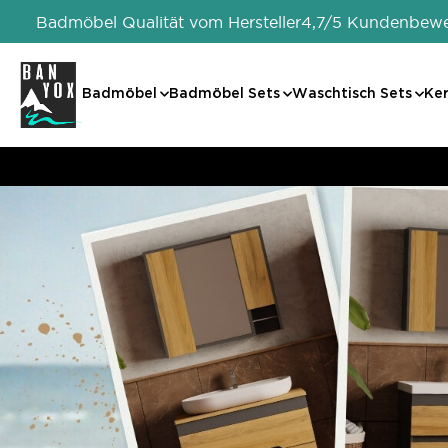
Badmöbel Qualität vom Hersteller
4,7/5 Kundenbew
Badmöbel
Badmöbel Sets
Waschtisch Sets
Ke