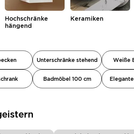
Hochschränke
Keramiken
hängend
ecken
Unterschränke stehend
Weiße 
schrank
Badmöbel 100 cm
Elegant
eistern