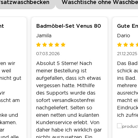
fsatzwaschbecken
Waschtische ohne Waschb
ht
Badmöbel-Set Venus 80
Gute En
Jamila
Dario
07.03.2026
21.12.2025
ren wir
Absolut 5 Sterne! Nach
Das Bad
 weil
meiner Bestellung ist
schick a
nicht gut
aufgefallen, dass ich etwas
ins Bad.
vergessen hatte. Mithilfe
mehrere 
ir
des Supports wurde das
ausreic
ascht am
sofort versandkostenfrei
macht ei
nachgeliefert. Selten so
Eindruck
nke und
einen netten und kulanten
ich zufr
nkamen.
Kundenservice erlebt. Von
ar
daher habe ich wirklich gar
und alle
nichts auszusetzen. Ein