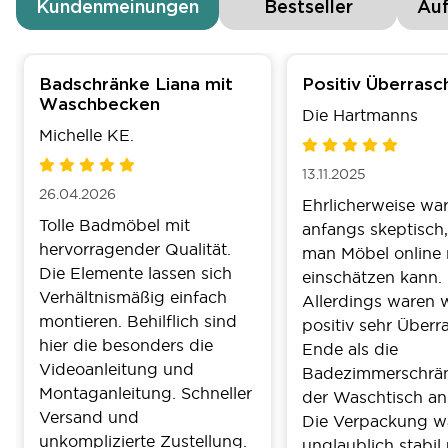
Kundenmeinungen
Bestseller
Au
Badschränke Liana mit
Positiv Überrasc
Waschbecken
Die Hartmanns
Michelle KE.
13.11.2025
26.04.2026
Ehrlicherweise wa
Tolle Badmöbel mit
anfangs skeptisch,
hervorragender Qualität.
man Möbel online 
Die Elemente lassen sich
einschätzen kann.
Verhältnismäßig einfach
Allerdings waren w
montieren. Behilflich sind
positiv sehr Überr
hier die besonders die
Ende als die
Videoanleitung und
Badezimmerschrä
Montaganleitung. Schneller
der Waschtisch a
Versand und
Die Verpackung w
unkomplizierte Zustellung.
unglaublich stabil 