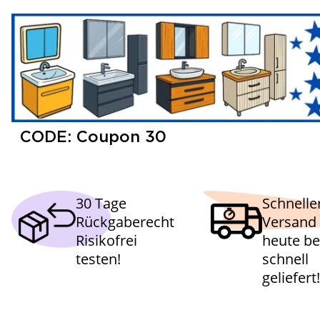
CODE: Coupon 30
30 Tage
Schnelle
Rückgaberecht
Versand 
Risikofrei
heute bes
testen!
schnell
geliefert!