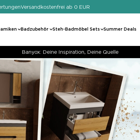
ertungen
Versandkostenfrei ab 0 EUR
ramiken
Badzubehör
Steh-Badmöbel Sets
Summer Deals
Banyox: Deine Inspiration, Deine Quelle