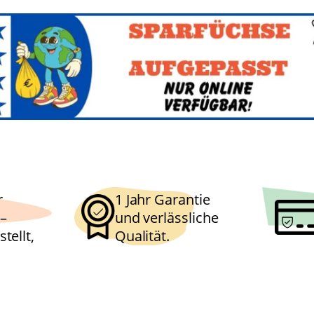
r
1 Jahr Garantie
–
und verlässliche
tellt,
Qualität.