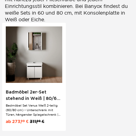
Einrichtungsstil kombinieren. Bei Banyox findest du
weiße Sets in 60 und 80 cm, mit Konsolenplatte in
Weiß oder Eiche.
Badmöbel 2er-Set
stehend in Weiß | 80/60
cm | Futuristisch/Modern
Badmöbel Set Venus Weiß 2-teilig
(60/80 cm) – Unterschrank mit
Türen, hängender Spiegelschrank |
Modernes Design ? Jetzt günstig &
ab
273,
€
311,
€
99
99
schnell lieferbar!