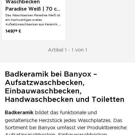
Waschbecken
Paradise Weiß | 70 cm
Das Waschbecken Paradise Weiß ist
| Modernes Design
ein hochwertiges ovales
Aufsatzwaschbecken aus Keramik –
ideal für ein modernes, stilvolles
149,
€
99
Badezimmer. Die geschwungene,
ovale Form verleiht jedem
Waschtisch eine elegante Note. Die
weiße Keramikoberfläche ist
Artikel 1 - 1 von 1
langlebig, hygienisch...
Badkeramik bei Banyox –
Aufsatzwaschbecken,
Einbauwaschbecken,
Handwaschbecken und Toiletten
bildet das funktionale und
Badkeramik
gestalterische Herzstück jedes Waschplatzes. Das
Sortiment bei Banyox umfasst vier Produktbereiche:
Aufsatzwaschbecken, Einbauwaschbecken,