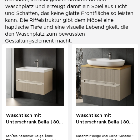
Waschplatz und erzeugt damit ein Spiel aus Licht
und Schatten, das keine glatte Frontfläche so leisten
kann. Die Riffelstruktur gibt dem Möbel eine
haptische Tiefe und eine visuelle Lebendigkeit, die
den Waschplatz zum bewussten
Gestaltungselement macht.
Waschtisch mit
Waschtisch mit
Unterschrank Bella | 80
Unterschrank Bella | 80
cm | Boho Stil |
cm | Konsole Eiche |
Riffeloptik
Boho Stil Riffeloptik
Sanftes Kaschmir-Beige, feine
Kaschmir-Beige und Eiche-Konsole –