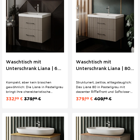
Waschtisch mit
Waschtisch mit
Unterschrank Liana | 60
Unterschrank Liana | 80
cm | Riffeloptik |
cm | Riffeloptik |
Bügelgriffe
Bügelgriffe
Kompakt, aber kein bisschen
Strukturiert, zeitlos, alltagstauglich:
gewöhnlich: Die Liana in Pastellgrau
Das Liana 80 in Pastellgrau mit
bringt ihre charakteristische
dezenter Riffelfront und Softclose-
Riffeloptik und schwarzen
Schubladen passt ins mittelgroße
332,
€
379,
€
379,
€
409,
€
99
99
99
99
Metallgriffe auch ins Gästebad. Mit
Bad genauso wie ins
passendem Keramik-
Hauptbadezimmer. Keramik-
Einbauwaschbecken und Softclose-
Einbauwaschbecken Sky 80 bereits
Schubladen – hängend für eine
inklusive – wandhängend für einen
leichte, aufgeräumte...
sauberen,...