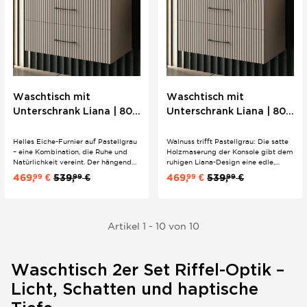
Waschtisch mit
Waschtisch mit
Unterschrank Liana | 80
Unterschrank Liana | 80
cm | Konsole Eiche |
cm | Konsole Walnuss |
Riffeloptik Bügelgriffe
Riffeloptik Bügelgriffe
Helles Eiche-Furnier auf Pastellgrau
Walnuss trifft Pastellgrau: Die satte
– eine Kombination, die Ruhe und
Holzmaserung der Konsole gibt dem
Natürlichkeit vereint. Der hängende
ruhigen Liana-Design eine edle,
Liana-Unterschrank mit Riffeloptik
wohnliche Tiefe. Oval, matt,
469,
€
539,
€
469,
€
539,
€
99
99
99
99
und Softclose trägt das ovale
durchdacht – mit schwarzen
Keramik-Aufsatzwaschbecken auf
Metallgriffen, Softclose und ovalem
der feuchtigkeitsabweisenden
Keramik-Aufsatzwaschbecken für
Konsole. Stimmiges 2er Set für...
das mittelgroße Bad.
Artikel 1 - 10 von 10
Waschtisch 2er Set Riffel-Optik –
Licht, Schatten und haptische