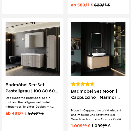
Die hängende Ausführung wirkt
Ausgewogenheit in die
ab
589,
€
629,
€
99
99
leicht und sorgt für ein
Sanitärräumlichkeiten.
aufgeräumtes Badbild, ohne kühl zu
werden. Das Design bleibt ruhig,
setzt aber durch...
Badmöbel 3er-Set
Pastellgrau | 100 80 60
Badmöbel Set Moon |
cm | Eklektischer Stil &
Cappuccino | Marmor
Das moderne Badmöbel Set in
mattem Pastellgrau verbindet
Riffeloptik
Optik | Aufsatz | Spiegel
hängendes, leichtes Design mit
Moon in Cappuccino wirkt elegant
markanter Riffeloptik und eleganten
ab
481,
€
575,
€
99
99
und modern und setzt mit der
Bügelgriffen. Hochwertiges MDF
Waschtischplatte in Marmor Optik
und Keramik sorgen für langlebige
ein klares Design Statement. Die
Qualität – für ein Bad, das Stil und
1.009,
€
1.099,
€
99
99
Kombination aus warmem Farbton
Funktion harmonisch vereint.