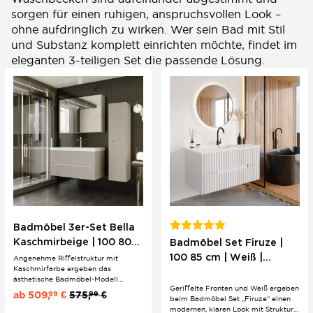
sorgen für einen ruhigen, anspruchsvollen Look –
ohne aufdringlich zu wirken. Wer sein Bad mit Stil
und Substanz komplett einrichten möchte, findet im
eleganten 3-teiligen Set die passende Lösung.
Badmöbel 3er-Set Bella
Kaschmirbeige | 100 80
Badmöbel Set Firuze |
60 cm | Boho-Stil &
100 85 cm | Weiß |
Angenehme Riffelstruktur mit
Kaschmirfarbe ergeben das
Riffeloptik
geriffelt | hängend
ästhetische Badmöbel-Modell
Geriffelte Fronten und Weiß ergeben
"Bella". Die Griffmulden in
ab
509,
€
575,
€
99
99
beim Badmöbel Set „Firuze“ einen
Zusammenspiel mit den Softclose
modernen, klaren Look mit Struktur.
Schubladen bringen