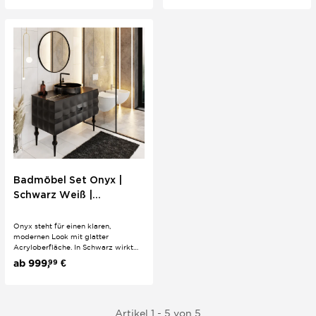
und steiniger Optik bringt Tiefe ins
Bad, ohne unruhig zu wirken. Ein
hochwertiger Look, der
minimalistisch bleibt und trotzdem...
Badmöbel Set Onyx |
Schwarz Weiß |
Acryloberfläche
Onyx steht für einen klaren,
modernen Look mit glatter
Acryloberfläche. In Schwarz wirkt
das Set besonders markant und
ab
999,
€
99
elegant, in Weiß bleibt es hell und
zeitlos. Keramik und Soft Close
Schubladen unterstreichen den
hochwertigen Anspruch und sorgen
für Komfort im Alltag.
Artikel 1 - 5 von 5