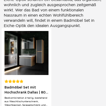
wohnlich und zugleich ausgesprochen zeitgemäß
wirkt. Wer das Bad von einem funktionalen
Nassraum in einen echten Wohlfühlbereich
verwandeln will, findet in einem Badmöbel Set in
Eiche-Optik den idealen Ausgangspunkt.
Badmöbel Set mit
Hochschrank Dallas | 80
cm | Eichenholz &
Badkombination 4-teilig, bestehend
aus Waschtischunterschrank,
Anthrazit
Waschbecken, Spiegelschrank und