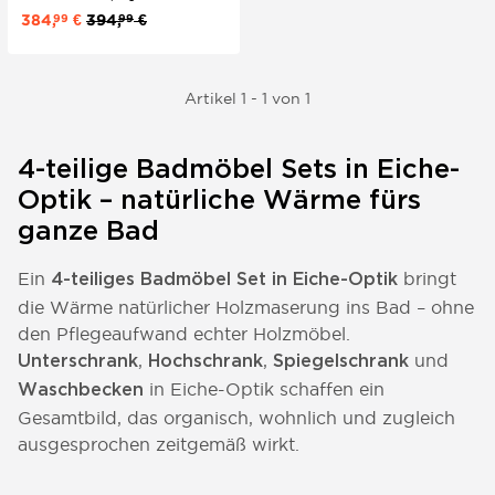
Hochschrank. Natürlich und modern
384,
€
394,
€
99
99
anmutendes Badezimmermöbel-Set.
Artikel 1 - 1 von 1
4-teilige Badmöbel Sets in Eiche-
Optik – natürliche Wärme fürs
ganze Bad
Ein
bringt
4-teiliges Badmöbel Set in Eiche-Optik
die Wärme natürlicher Holzmaserung ins Bad – ohne
den Pflegeaufwand echter Holzmöbel.
,
,
und
Unterschrank
Hochschrank
Spiegelschrank
in Eiche-Optik schaffen ein
Waschbecken
Gesamtbild, das organisch, wohnlich und zugleich
ausgesprochen zeitgemäß wirkt.