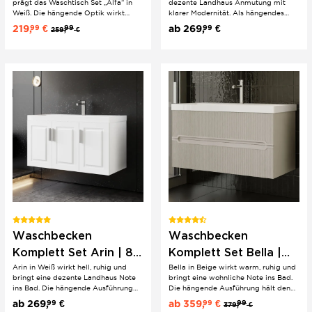
prägt das Waschtisch Set „Alfa“ in
dezente Landhaus Anmutung mit
Konsole Eiche Walnuss
Weiß. Die hängende Optik wirkt
klarer Modernität. Als hängendes
leicht und aufgeräumt und passt
Komplett Set wirkt es leicht und
219,
€
ab
269,
€
99
99
99
259,
€
perfekt zu modernen Bädern mit
hochwertig, während Keramik den
Charakter. Keramik unterstreicht den
Look sauber und edel abrundet. Mit
hochwertigen Eindruck und hält den
Konsole in Eiche oder Walnuss
Look...
bekommt das Design zusätzlich eine
warme,...
Waschbecken
Waschbecken
Komplett Set Arin | 80
Komplett Set Bella |
Arin in Weiß wirkt hell, ruhig und
Bella in Beige wirkt warm, ruhig und
100 cm | Weiß |
60 80 100 cm | Beige |
bringt eine dezente Landhaus Note
bringt eine wohnliche Note ins Bad.
Konsole Eiche Walnuss
Konsole Eiche Walnuss
ins Bad. Die hängende Ausführung
Die hängende Ausführung hält den
hält das Gesamtbild leicht und
Look leicht und modern, Keramik
ab
269,
€
ab
359,
€
99
99
99
379,
€
aufgeräumt, Keramik sorgt für ein
setzt einen klaren, hochwertigen