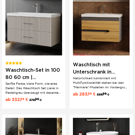
Waschtisch mit
Waschtisch-Set in 100
Unterschrank in
80 60 cm |
Natürlichkeit kombiniert mit
Anthrazit & Eiche |
Multifunktionalität stehen bei den
Sanfte Farbe, klare Form, cleveres
Eklektischer Stil &
100/80/60 cm | Boho
"Marmara"-Modellen im Vordergrund.
Detail: Das Waschtisch Set Liana in
Riffelfront |
Hervorragende Qualität trifft hier auf
Pastellgrau überzeugt mit dezenter
ab
283,
€
99
99
339,
€
innovatives Design unter
Riffeloptik, filigranen Bügelgriffen
Pastellgrau
ab
332,
€
99
99
379,
€
Verwendung von stabilem Holz und
und Softclose-Schubladen. Erhältlich
hochwertiger Keramik.
in 60, 80 und 100 cm – wahlweise
mit Keramik-Einbauwaschbecken
oder mit Konsolenplatte in...