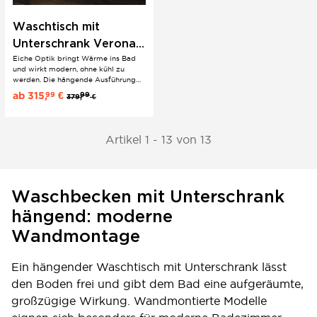
Waschtisch mit
Unterschrank Verona |
Eiche Optik bringt Wärme ins Bad
60 80 100 cm | Eiche |
und wirkt modern, ohne kühl zu
hängend | Konsole
werden. Die hängende Ausführung
hält den Look leicht und sorgt für ein
optional
ab
315,
€
99
99
379,
€
aufgeräumtes Gesamtbild. Für 80
und 100 cm ist optional eine Konsole
in Eiche verfügbar, die dem Design
noch mehr...
Artikel 1 - 13 von 13
Waschbecken mit Unterschrank
hängend: moderne
Wandmontage
Ein hängender Waschtisch mit Unterschrank lässt
den Boden frei und gibt dem Bad eine aufgeräumte,
großzügige Wirkung. Wandmontierte Modelle