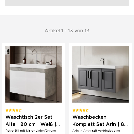
Artikel 1 - 13 von 13
Waschtisch 2er Set
Waschbecken
Alfa | 80 cm | Weiß |
Komplett Set Arin | 80
Retro Stil mit klarer Linienführung
Arin in Anthrazit verbindet eine
Einbau | Retro Stil
100 cm | Anthrazit |