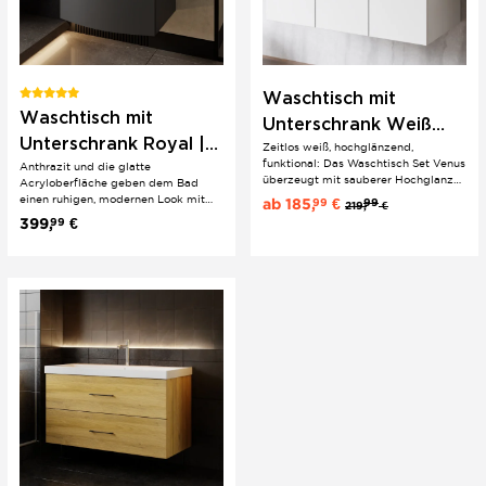
Waschtisch mit
Waschtisch mit
Unterschrank Weiß
Unterschrank Royal |
Zeitlos weiß, hochglänzend,
Venus | 2-er
funktional: Das Waschtisch Set Venus
Anthrazit und die glatte
Anthrazit |
Waschtisch-Set |
überzeugt mit sauberer Hochglanz-
Acryloberfläche geben dem Bad
Acryloberfläche
Front, Softclose-Türen und einem
einen ruhigen, modernen Look mit
Badezimmerunterschran
ab
185,
€
99
99
219,
€
klaren modernen Auftritt. In 60, 80
hochwertiger Wirkung. Soft Close
399,
€
99
| Waschbecken
und 100 cm erhältlich – wahlweise
Schubladen bringen spürbaren
mit Keramik-Einbauwaschbecken
Komfort, ohne das Design zu stören.
oder mit Konsole in Eiche oder...
Das Keramikwaschbecken rundet
den Gesamteindruck sauber und
alltagstauglich ab.