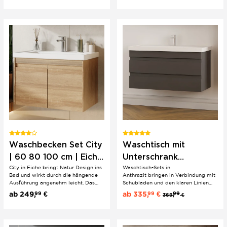
sauberes, hochwertiges Finish.
Akzent. Wahlweise ergänzt eine
Wahlweise ergänzt eine Konsole in
Konsole in Eiche oder Walnuss das
Eiche oder Walnuss den...
Design um natürliche Tiefe und...
Waschbecken Set City
Waschtisch mit
| 60 80 100 cm | Eiche
Unterschrank
City in Eiche bringt Natur Design ins
Waschtisch-Sets in
| Einbau | hängend
Anthrazit im 2er Set
Bad und wirkt durch die hängende
Anthrazit bringen in Verbindung mit
Lara | 100/80 cm
Ausführung angenehm leicht. Das
Schubladen und den klaren Linien
Keramik Einbauwaschbecken hält
der Griffmulden minimalistische
ab
249,
€
ab
335,
€
99
99
99
369,
€
den Look sauber und modern und
Ästhetik. Der Badunterschrank ist aus
passt perfekt zur warmen Holzoptik.
hochwertigem MDF und das
Eine ruhige, natürliche Linie für klare
Keramikwaschbecken aus glasierter
Badkonzepte.
Keramik hergestellt.