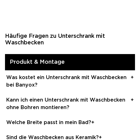
Häufige Fragen zu Unterschrank mit
Waschbecken
Produkt & Montage
Was kostet ein Unterschrank mit Waschbecken
+
bei Banyox?
Sets starten ab 159 € inkl. Waschbecken und
Kann ich einen Unterschrank mit Waschbecken
+
Unterschrank. Premium-Modelle mit Konsole und
ohne Bohren montieren?
Aufsatzwaschbecken liegen zwischen 299 € und
449 €.
Ja. Stehende Modelle wie der
Welche Breite passt in mein Bad?
+
Waschbeckenunterschrank Venus werden auf
Möbelfüßen aufgestellt und benötigen keine
60 cm für kleine Bäder und Gäste-WCs, 80 cm als
Sind die Waschbecken aus Keramik?
+