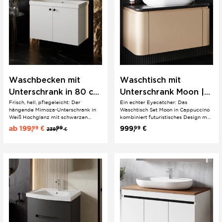
Waschbecken mit
Waschtisch mit
Unterschrank in 80 cm
Unterschrank Moon |
Frisch, hell, pflegeleicht: Der
Ein echter Eyecatcher: Das
Weiß | Moderner Stil &
Cappuccino | hängend
hängende Mimoza-Unterschrank in
Waschtisch Set Moon in Cappuccino
Hochglanz | Weiß
| futuristisches Design
Weiß Hochglanz mit schwarzen
kombiniert futuristisches Design mit
Knopfgriffen und Softclose-Türen
einer Waschtischplatte in
ab
199,
€
999,
€
99
99
99
239,
€
bringt klare Modernität ins Bad.
Marmoroptik und einem ovalen
Erhältlich mit Keramik-
Keramik-Aufsatzwaschbecken. Drei
Einbauwaschbecken oder wahlweise
Softclose-Schubladen – darunter eine
mit Konsole in Eiche oder Walnuss
ausziehbare Schmuckschublade –
und ovalem...
machen den 100 cm breiten...