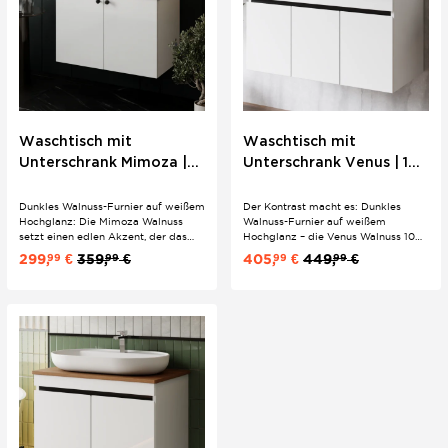
Waschtisch mit
Waschtisch mit
Unterschrank Mimoza |
Unterschrank Venus | 100
80 cm | Konsole Walnuss
cm | Weiß | Konsole
| Knopfgriffe
Walnuss
Dunkles Walnuss-Furnier auf weißem
Der Kontrast macht es: Dunkles
Hochglanz: Die Mimoza Walnuss
Walnuss-Furnier auf weißem
setzt einen edlen Akzent, der das
Hochglanz – die Venus Walnuss 100
cleane Weiß des Unterschranks
setzt einen bewussten Akzent gegen
299,
€
359,
€
405,
€
449,
€
99
99
99
99
bewusst bricht. Mit ovalem Keramik-
das klassisch Helle. Ovales Keramik-
Aufsatzwaschbecken, schwarzen
Aufsatzwaschbecken, Softclose-
Knopfgriffen und Softclose-Türen –
Türen und großzügige
ein stimmiges 2er Set für das
Konsolenablagefläche inklusive.
moderne...