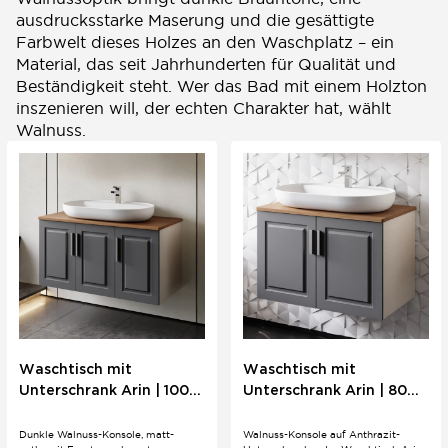
ausdrucksstarke Maserung und die gesättigte
Farbwelt dieses Holzes an den Waschplatz – ein
Material, das seit Jahrhunderten für Qualität und
Beständigkeit steht. Wer das Bad mit einem Holzton
inszenieren will, der echten Charakter hat, wählt
Walnuss.
Waschtisch mit
Waschtisch mit
Unterschrank Arin | 100
Unterschrank Arin | 80
cm | Anthrazit | Konsole
cm | Anthrazit | Konsole
Walnuss
Walnuss
Dunkle Walnuss-Konsole, matt-
Walnuss-Konsole auf Anthrazit-