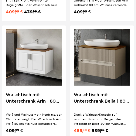
anthrazit Front, verchromte
Unterschrank – der Waschtisch Arin
Bügelgriffe – der Waschtisch Arin
Anthrazit 80 cm Walnuss verbindet
Anthrazit 100 cm Walnuss setzt auf
zwei starke Materialien zu einem
409,
€
479,
€
409,
€
99
99
99
einen mutigen Materialmix für das
stimmigen Gesamtbild im
große Familienbad. Ovales Keramik-
mittelgroßen Bad. Softclose-Türen,
Aufsatzwaschbecken und Softclose-
verchromte Bügelgriffe und ovales
Türen bereits im Set enthalten.
Keramik-Aufsatzwaschbecken
direkt inklusive.
Waschtisch mit
Waschtisch mit
Unterschrank Arin | 80
Unterschrank Bella | 80
cm | Weiß | Konsole
cm | Konsole Walnuss |
Walnuss
Boho Stil Riffeloptik
Weiß und Walnuss – ein Kontrast, der
Dunkle Walnuss-Konsole auf
Charakter zeigt: Der Waschtisch Arin
warmem Kaschmir-Beige – der
Weiß 80 cm Walnuss kombiniert
Waschtisch Bella 80 cm Walnuss
cleane Landhausfront mit dunkler
lebt vom Kontrast und wirkt
409,
€
459,
€
539,
€
99
99
99
Walnuss-Waschtischkonsole. Ovales
trotzdem harmonisch. Feine