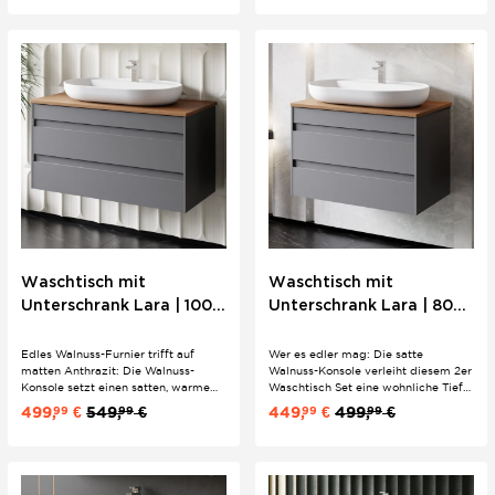
Keramik-Aufsatzwaschbecken,
Riffeloptik, ovales Keramik-
verchromte Bügelgriffe und
Aufsatzwaschbecken und Softclose-
Softclose im fertigen 2-er Set.
Schubladen als stimmiges 2-er Set.
Waschtisch mit
Waschtisch mit
Unterschrank Lara | 100
Unterschrank Lara | 80
cm | Konsole Walnuss |
cm | Konsole Walnuss |
Minimalistisches Design
Minimalistisches Design
Edles Walnuss-Furnier trifft auf
Wer es edler mag: Die satte
matten Anthrazit: Die Walnuss-
Walnuss-Konsole verleiht diesem 2er
Konsole setzt einen satten, warmen
Waschtisch Set eine wohnliche Tiefe,
Akzent gegen den dunklen
die rein weiße Bäder sofort
499,
€
549,
€
449,
€
499,
€
99
99
99
99
Unterschrank mit zwei Softclose-
aufwertet. Dazu ein mattes
Schubladen. Inklusive ovalem
Anthrazit-Hängeunterschrank mit
Keramik-Aufsatzwaschbecken – ein
Softclose und ein ovales Keramik-
komplettes 2er Waschtisch Set für
Aufsatzwaschbecken – komplett
große Bäder.
für...