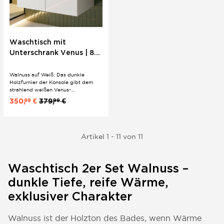
Waschtisch mit
Unterschrank Venus | 80
cm | Weiß | Konsole
Walnuss
Walnuss auf Weiß: Das dunkle
Holzfurnier der Konsole gibt dem
strahlend weißen Venus-
Unterschrank eine erdige, wohnliche
350,
€
379,
€
99
99
Note. Oval, matt, grifflos – mit
Softclose-Türen und passendem
Keramik-Aufsatzwaschbecken für
das mittelgroße Bad.
Artikel 1 - 11 von 11
Waschtisch 2er Set Walnuss –
dunkle Tiefe, reife Wärme,
exklusiver Charakter
Walnuss ist der Holzton des Bades, wenn Wärme