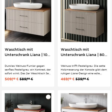
Waschtisch mit
Waschtisch mit
Unterschrank Liana | 100
Unterschrank Liana | 80
cm | Konsole Walnuss |
cm | Konsole Walnuss |
Riffeloptik Bügelgriffe
Riffeloptik Bügelgriffe
Dunkles Walnuss-Furnier gegen
Walnuss trifft Pastellgrau: Die satte
sanftes Pastellgrau: ein Kontrast, der
Holzmaserung der Konsole gibt dem
sofort wirkt. Das 2er Waschtisch Set
ruhigen Liana-Design eine edle,
Liana überzeugt mit Riffeloptik,
wohnliche Tiefe. Oval, matt,
509,
€
589,
€
469,
€
539,
€
99
99
99
99
schwarzen Metallgriffen, Softclose-
durchdacht – mit schwarzen
Schubladen und ovalem Keramik-
Metallgriffen, Softclose und ovalem
Aufsatzwaschbecken – für
Keramik-Aufsatzwaschbecken für
großzügige Bäder mit Anspruch.
das mittelgroße Bad.