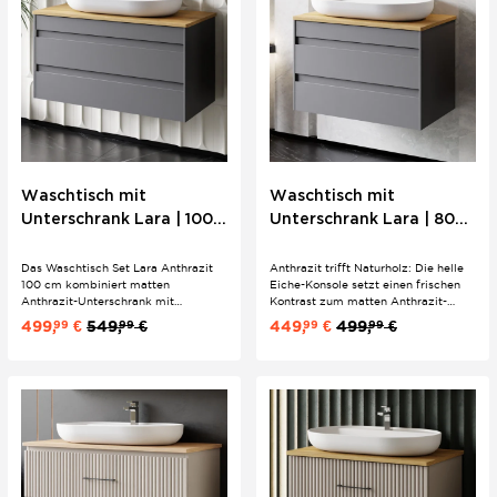
Waschtisch mit
Waschtisch mit
Unterschrank Lara | 100
Unterschrank Lara | 80
cm | Konsole Eiche |
cm | Konsole Eiche |
Minimalistisches Design
Minimalistisches Design
Das Waschtisch Set Lara Anthrazit
Anthrazit trifft Naturholz: Die helle
100 cm kombiniert matten
Eiche-Konsole setzt einen frischen
Anthrazit-Unterschrank mit
Kontrast zum matten Anthrazit-
Softclose-Schubladen und einer
Unterschrank mit Softclose-
499,
€
549,
€
449,
€
499,
€
99
99
99
99
naturnahen Eiche-Konsole. Das ovale
Schubladen. Das ovale Keramik-
Keramik-Aufsatzwaschbecken
Aufsatzwaschbecken sitzt
rundet das minimalistische 2er Set
passgenau auf der
stilvoll ab.
feuchtigkeitsabweisenden
Waschtischplatte – ein stimmiges
2er Set für...