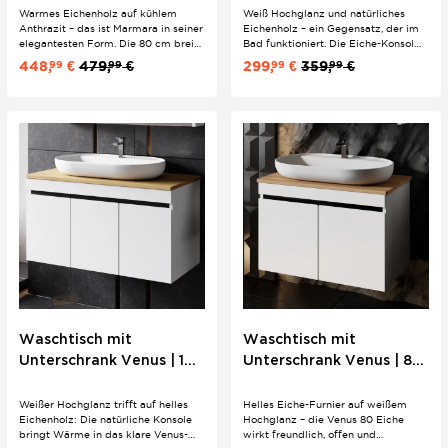
100/80/60 cm | Boho
Knopfgriffe
Warmes Eichenholz auf kühlem
Weiß Hochglanz und natürliches
Anthrazit – das ist Marmara in seiner
Eichenholz – ein Gegensatz, der im
elegantesten Form. Die 80 cm breite
Bad funktioniert. Die Eiche-Konsole
Konsole bietet Ablage und Struktur
gibt dem cleanen Mimoza-Design
448,
€
479,
€
299,
€
359,
€
99
99
99
99
zugleich, das ovale Keramik-
Wärme, das ovale Keramik-
Aufsatzwaschbecken sitzt
Aufsatzwaschbecken sitzt darauf als
passgenau darauf. Integrierte
eleganter Blickfang. Schwarze
Griffleisten und Softclose runden das
Knopfgriffe und Softclose-Türen
Industrial-Set für...
inklusive.
Waschtisch mit
Waschtisch mit
Unterschrank Venus | 100
Unterschrank Venus | 80
cm | Weiß | Konsole
cm | Weiß | Konsole
Eiche
Eiche
Weißer Hochglanz trifft auf helles
Helles Eiche-Furnier auf weißem
Eichenholz: Die natürliche Konsole
Hochglanz – die Venus 80 Eiche
bringt Wärme in das klare Venus-
wirkt freundlich, offen und