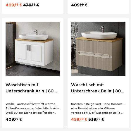
ungewöhnliche Materialkombination
kombiniert matt-anthrazit
409,
€
479,
€
409,
€
99
99
99
ins große Badezimmer – verchromte
Landhausfront mit warmer Eiche-
Bügelgriffe, Softclose-Türen und
Waschtischkonsole. Ovales Keramik-
ovales Keramik-
Aufsatzwaschbecken, verchromte
Aufsatzwaschbecken auf Eiche-
Bügelgriffe und Softclose für
Konsole inklusive.
mittelgroße...
Waschtisch mit
Waschtisch mit
Unterschrank Arin | 80
Unterschrank Bella | 80
cm | Weiß | Konsole
cm | Konsole Eiche |
Eiche
Boho Stil Riffeloptik
Weiße Landhausfront trifft warme
Kaschmir-Beige und Eiche-Konsole –
Eiche-Konsole – der Waschtisch Arin
eine Kombination, die Wärme
Weiß 80 cm Eiche ist ein frischer
verdoppelt: Der Waschtisch Bella 80
Materialmix für das mittelgroße
cm Eiche verbindet die feine
409,
€
459,
€
539,
€
99
99
99
Badezimmer. Ovales Keramik-
Riffeloptik der Bella-Serie mit einer
Aufsatzwaschbecken, verchromte
natürlichen Holzkonsole. Ovales
Bügelgriffe und Softclose-Türen
Keramik-Aufsatzwaschbecken und