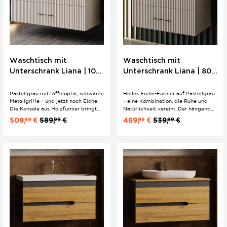
Waschtisch mit
Waschtisch mit
Unterschrank Liana | 100
Unterschrank Liana | 80
cm | Konsole Eiche |
cm | Konsole Eiche |
Riffeloptik Bügelgriffe
Riffeloptik Bügelgriffe
Pastellgrau mit Riffeloptik, schwarze
Helles Eiche-Furnier auf Pastellgrau
Metallgriffe – und jetzt noch Eiche:
– eine Kombination, die Ruhe und
Die Konsole aus Holzfurnier bringt
Natürlichkeit vereint. Der hängende
eine natürliche Wärme in das ruhige
Liana-Unterschrank mit Riffeloptik
509,
€
589,
€
469,
€
539,
€
99
99
99
99
Liana-Design. Ovales Keramik-
und Softclose trägt das ovale
Aufsatzwaschbecken und Softclose-
Keramik-Aufsatzwaschbecken auf
Schubladen inklusive, perfekt für das
der feuchtigkeitsabweisenden
Familienbad.
Konsole. Stimmiges 2er Set für...