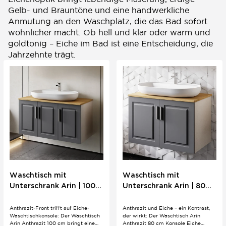
Gelb- und Brauntöne und eine handwerkliche
Anmutung an den Waschplatz, die das Bad sofort
wohnlicher macht. Ob hell und klar oder warm und
goldtonig – Eiche im Bad ist eine Entscheidung, die
Jahrzehnte trägt.
Waschtisch mit
Waschtisch mit
Unterschrank Arin | 100
Unterschrank Arin | 80
cm | Anthrazit | Konsole
cm | Anthrazit | Konsole
Eiche
Eiche
Anthrazit-Front trifft auf Eiche-
Anthrazit und Eiche – ein Kontrast,
Waschtischkonsole: Der Waschtisch
der wirkt: Der Waschtisch Arin
Arin Anthrazit 100 cm bringt eine
Anthrazit 80 cm Konsole Eiche