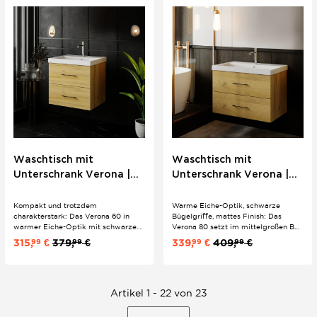
Einbauwaschbecken Sky 100 für ein
schwarzen Bügelgriffen und
rundes 2er Set.
Softclose-Schubladen –...
Waschtisch mit
Waschtisch mit
Unterschrank Verona |
Unterschrank Verona |
60 cm | Grandson Eiche |
80 cm | Grandson Eiche |
Holzlook
Holzlook
Kompakt und trotzdem
Warme Eiche-Optik, schwarze
charakterstark: Das Verona 60 in
Bügelgriffe, mattes Finish: Das
warmer Eiche-Optik mit schwarzen
Verona 80 setzt im mittelgroßen Bad
Bügelgriffen bringt mediterranes
einen bewusst natürlichen Akzent
315,
€
379,
€
339,
€
409,
€
99
99
99
99
Flair ins Gästebad. Softclose-
gegen klinisch-weißes Baddesign.
Schubladen und Keramik-
Mit Softclose-Schubladen und
Einbauwaschbecken Sky 60
Keramik-Einbauwaschbecken Sky
inklusive – wandhängend für einen
80 als fertiges 2er Set.
aufgeräumten Auftritt.
Artikel 1 - 22 von 23