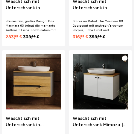
Waschtisch mit
Waschtisch mit
Unterschrank in
Unterschrank in
Anthrazit & Eiche |
Anthrazit & Eiche |
100/80/60 cm | Boho
100/80/60 cm | Boho
Kleines Bad, großes Design: Das
Stärke im Detail: Die Marmara 80
Marmara 60 bringt die markante
überzeugt mit anthrazitfarbenem
Anthrazit-Eiche-Kombination mit
Korpus, Eiche-Front und
integrierten Griffleisten auch ins
charakteristischen Griffleisten – eine
283,
€
339,
€
316,
€
359,
€
99
99
99
99
Gästebad. Keramik-
Kombination, die im mittelgroßen
Einbauwaschbecken Sky 60
Bad sofort Charakter zeigt. Mit
inklusive – wandhängend,
Keramik-Einbauwaschbecken Sky
platzsparend, sofort ein Blickfang.
80 und Softclose-Schubladen direkt...
Waschtisch mit
Waschtisch mit
Unterschrank in
Unterschrank Mimoza |
Anthrazit & Eiche |
80 cm | Konsole Eiche |