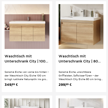
direkt im 2-er Set enthalten.
Softclose-Schubladen direkt
inklusive.
Waschtisch mit
Waschtisch mit
Unterschrank City | 100
Unterschrank City | 80
cm | Eiche | Natur Design
cm | Eiche | Natur Design
Sonoma Eiche von vorne bis hinten –
Sonoma Eiche, unsichtbare
der Waschtisch City Eiche 100 cm
Griffleisten, Softclose-Türen – der
bringt rustikale Naturoptik ins große
Waschtisch City Eiche 80 cm bringt
Familienbad. Unsichtbare
warme Naturoptik ins mittelgroße
349,
€
299,
€
99
99
Griffleisten, Softclose-Türen und ein
Badezimmer ohne Schnörkel.
passgenaues Keramik-
Keramik-Einbauwaschbecken direkt
Einbauwaschbecken als fertiges 2-er
im 2-er Set enthalten.
Set.