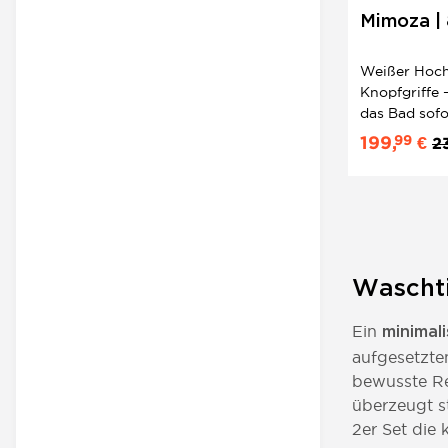
Mimoza | 
Zeitlos
Weißer Hochg
Knopfgriffe –
das Bad sofo
Mimoza-Unte
99
199,
€
2
Türen und p
Einbauwasch
komplettes 2
Waschti
Ein
minimal
aufgesetzte
bewusste Re
überzeugt s
2er Set die