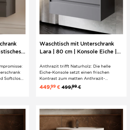
chrank
Waschtisch mit Unterschrank
istisches
Lara | 80 cm | Konsole Eiche |
Minimalistisches Design
ompromisse:
Anthrazit trifft Naturholz: Die helle
terschrank
Eiche-Konsole setzt einen frischen
d Softclose-
Kontrast zum matten Anthrazit-
n mit dem
Unterschrank mit Softclose-Schubladen.
99
99
449,
€
499,
€
chbecken ein
Das ovale Keramik-Aufsatzwaschbecken
mmtes 2er
sitzt passgenau auf der
ße
feuchtigkeitsabweisenden
Waschtischplatte – ein stimmiges 2er Set
für...