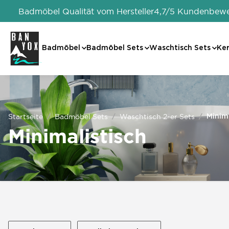
Badmöbel Qualität vom Hersteller
4,7/5 Kundenbew
Badmöbel
Badmöbel Sets
Waschtisch Sets
Ke
Startseite
Badmöbel Sets
Waschtisch 2-er Sets
Minima
Minimalistisch