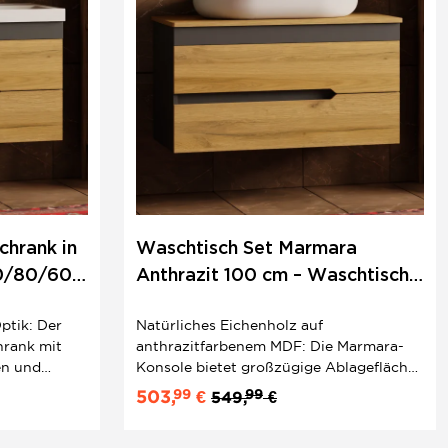
chrank in
Waschtisch Set Marmara
00/80/60
Anthrazit 100 cm – Waschtisch
mit Unterschrank hängend &
ptik: Der
Natürliches Eichenholz auf
Eiche-Konsole, Modern
rank mit
anthrazitfarbenem MDF: Die Marmara-
en und
Konsole bietet großzügige Ablagefläche
inen klaren,
und trägt das ovale Keramik-
99
99
503,
€
549,
€
nbad. Das
Aufsatzwaschbecken in perfekter Höhe.
aschbecken
Integrierte Griffleisten, Softclose-