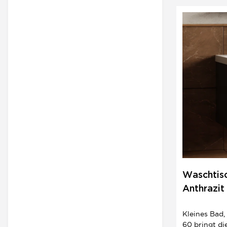
Aufsatzwasch
Waschtisc
Anthrazit
cm | Boh
Kleines Bad
60 bringt di