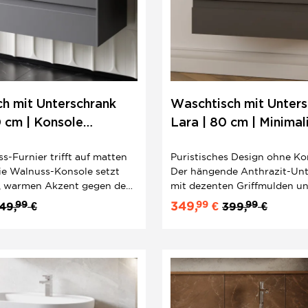
h mit Unterschrank
Waschtisch mit Unters
0 cm | Konsole
Lara | 80 cm | Minimal
 Minimalistisches
Design
s-Furnier trifft auf matten
Puristisches Design ohne K
ie Walnuss-Konsole setzt
Der hängende Anthrazit-Un
n, warmen Akzent gegen den
mit dezenten Griffmulden un
erschrank mit zwei
Schubladen bildet zusamme
99
99
99
349,
€
49,
€
399,
€
hubladen. Inklusive ovalem
eckigen Keramik-Einbauwas
satzwaschbecken – ein
sauber aufeinander abgesti
er Waschtisch Set für große
Set – ideal für das mittelgro
Badezimmer.