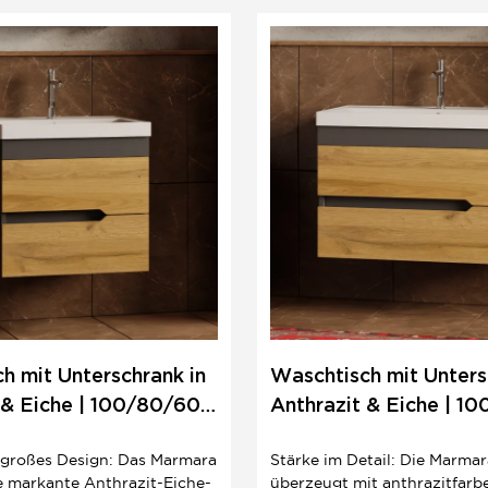
becken – komplett für...
Sky 100 ist inklusive – ideal 
Boho- oder...
h mit Unterschrank in
Waschtisch mit Unters
 & Eiche | 100/80/60
Anthrazit & Eiche | 1
o
cm | Boho
, großes Design: Das Marmara
Stärke im Detail: Die Marma
e markante Anthrazit-Eiche-
überzeugt mit anthrazitfar