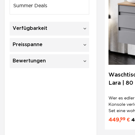
Summer Deals
Verfügbarkeit
Preisspanne
Bewertungen
Waschtisc
Lara | 80
| Minimal
Wer es edler
Konsole verl
Set eine woh
Bäder sofort
99
449,
€
4
Anthrazit-H
Softclose un