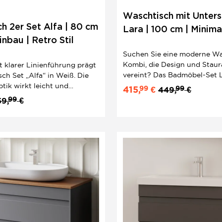
Waschtisch mit Unters
h 2er Set Alfa | 80 cm
Lara | 100 cm | Minima
inbau | Retro Stil
Design
Suchen Sie eine moderne Wa
Kombi, die Design und Stau
it klarer Linienführung prägt
vereint? Das Badmöbel-Set L
ch Set „Alfa“ in Weiß. Die
Anthrazit Matt bietet mit ei
ik wirkt leicht und
99
99
415,
€
449,
€
Gesamtbreite von 100 cm die
und passt perfekt zu
99
59,
€
Lösung für Ihr Badezimmer. I
dern mit Charakter. Keramik
hochwertigem Keramik-Was
ht den hochwertigen
„Sky“ und hängendem...
 hält den Look...