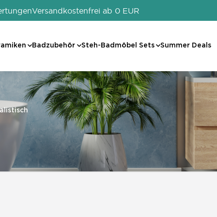
ertungen
Versandkostenfrei ab 0 EUR
ramiken
Badzubehör
Steh-Badmöbel Sets
Summer Deals
listisch