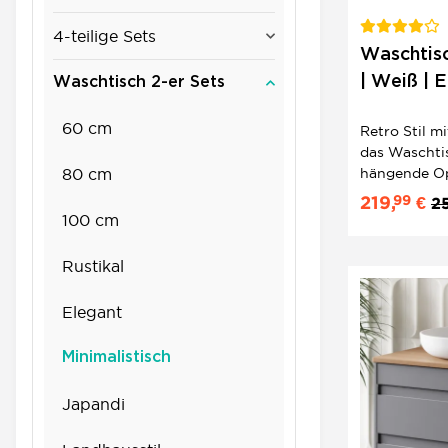
4-teilige Sets
Waschtisc
| Weiß | E
Waschtisch 2-er Sets
60 cm
Retro Stil m
das Waschtis
80 cm
hängende Opt
aufgeräumt 
99
219,
€
2
modernen Bä
100 cm
unterstreic
Eindruck und
Rustikal
Elegant
Minimalistisch
Japandi