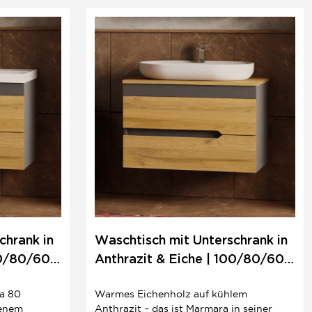
für einen
Schubladen und ein klares Industrial-
Design – ein...
chrank in
Waschtisch mit Unterschrank in
00/80/60
Anthrazit & Eiche | 100/80/60
cm | Boho
ra 80
Warmes Eichenholz auf kühlem
benem
Anthrazit – das ist Marmara in seiner