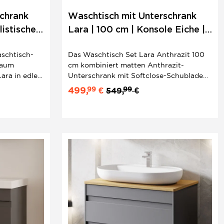
chrank
Waschtisch mit Unterschrank
listisches
Lara | 100 cm | Konsole Eiche |
Minimalistisches Design
schtisch-
Das Waschtisch Set Lara Anthrazit 100
raum
cm kombiniert matten Anthrazit-
ara in edlem
Unterschrank mit Softclose-Schubladen
ner
und einer naturnahen Eiche-Konsole. Das
99
99
499,
€
549,
€
 ideale
ovale Keramik-Aufsatzwaschbecken
nklusive
rundet das minimalistische 2er Set
chbecken
stilvoll ab.