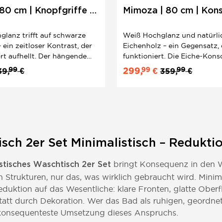
80 cm | Knopfgriffe |
Mimoza | 80 cm | Kons
| Knopfgriffe
lanz trifft auf schwarze
Weiß Hochglanz und natürli
 ein zeitloser Kontrast, der
Eichenholz – ein Gegensatz,
rt aufhellt. Der hängende
funktioniert. Die Eiche-Kons
rschrank mit Softclose-
cleanen Mimoza-Design Wär
99
99
99
299,
€
39,
€
359,
€
assendem Keramik-
ovale Keramik-Aufsatzwasch
becken Sky 80 ist als
darauf als eleganter Blickfa
er Set direkt einsatzbereit.
Knopfgriffe und Softclose-T
inklusive.
sch 2er Set Minimalistisch – Redukti
bringt Konsequenz in den Wa
istisches Waschtisch 2er Set
n Strukturen, nur das, was wirklich gebraucht wird. Mini
duktion auf das Wesentliche: klare Fronten, glatte Oberf
tatt durch Dekoration. Wer das Bad als ruhigen, geordnet
 konsequenteste Umsetzung dieses Anspruchs.