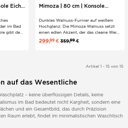
ole Eiche
Mimoza | 80 cm | Konsole
Walnuss | Knopfgriffe
ches
Dunkles Walnuss-Furnier auf weißem
 der im Bad
Hochglanz: Die Mimoza Walnuss setzt
ole gibt dem
einen edlen Akzent, der das cleane Weiß
me, das
des Unterschranks bewusst bricht. Mit
99
99
299,
€
359,
€
becken sitzt
ovalem Keramik-Aufsatzwaschbecken,
ng. Schwarze
schwarzen Knopfgriffen und Softclose-
üren
Türen – ein stimmiges 2er Set für das
moderne...
Artikel 1 - 15 von 15
on auf das Wesentliche
schplatz – keine überflüssigen Details, keine
malismus im Bad bedeutet nicht Kargheit, sondern eine
lächen und ein Gesamtbild, das durch Präzision
en Raum erlebt, findet im minimalistischen Waschtisch