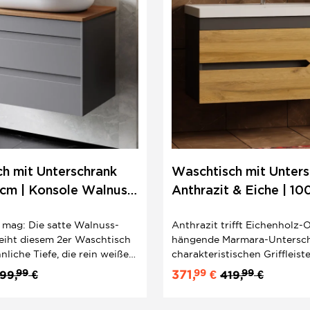
h mit Unterschrank
Waschtisch mit Unters
 cm | Konsole Walnuss
Anthrazit & Eiche | 1
istisches Design
cm | Boho
 mag: Die satte Walnuss-
Anthrazit trifft Eichenholz-O
eiht diesem 2er Waschtisch
hängende Marmara-Untersch
nliche Tiefe, die rein weiße
charakteristischen Griffleist
 aufwertet. Dazu ein mattes
Softclose-Schubladen setzt e
99
99
99
371,
€
99,
€
419,
€
ängeunterschrank mit
modernen Akzent im Familie
d ein ovales Keramik-
passende Keramik-Einbauw