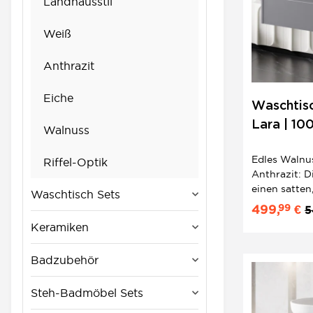
Landhausstil
Weiß
Anthrazit
Eiche
Waschtisc
Lara | 10
Walnuss
Walnuss |
Edles Walnus
Riffel-Optik
Design
Anthrazit: D
einen satte
Waschtisch Sets
dunklen Unt
99
499,
€
5
Softclose-Sc
Keramiken
Keramik-Auf
komplettes 2
Badzubehör
Bäder.
Steh-Badmöbel Sets