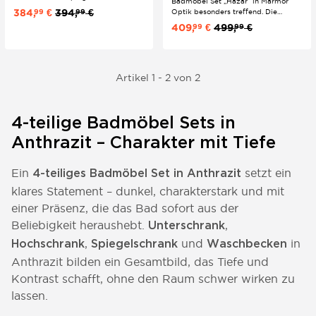
Badmöbel Set „Hazar“ in Marmor
Hochschrank. Natürlich und modern
384,
€
394,
€
99
99
Optik besonders treffend. Die
anmutendes Badezimmermöbel-Set.
stehende Ausführung wirkt präsent
409,
€
499,
€
99
99
und hochwertig und setzt im Bad
einen klaren Design Akzent.
Schublade und Ablage bringen
Struktur in den Alltag, während die
Marmor Optik...
Artikel 1 - 2 von 2
4-teilige Badmöbel Sets in
Anthrazit – Charakter mit Tiefe
Ein
setzt ein
4-teiliges Badmöbel Set in Anthrazit
klares Statement – dunkel, charakterstark und mit
einer Präsenz, die das Bad sofort aus der
Beliebigkeit heraushebt.
,
Unterschrank
,
und
in
Hochschrank
Spiegelschrank
Waschbecken
Anthrazit bilden ein Gesamtbild, das Tiefe und
Kontrast schafft, ohne den Raum schwer wirken zu
lassen.