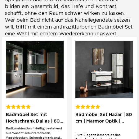
bilden ein Gesamtbild, das Tiefe und Kontrast
schafft, ohne den Raum schwer wirken zu lassen.
Wer beim Bad nicht auf das Naheliegendste setzen
will, trifft mit einem anthrazitfarbenen Badmöbel Set
eine Wahl mit echtem Wiedererkennungswert.
Badmöbel Set mit
Badmöbel Set Hazar | 80
Hochschrank Dallas | 80
cm | Marmor Optik |
cm | Eichenholz &
stehend | Pure Eleganz
Badkombination 4-teilig, bestehend
aus Waschtischunterschrank,
Anthrazit
Pure Eleganz beschreibt das
Waschbecken, Spiegelschrank und