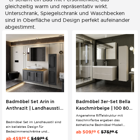
gleichzeitig warm und repräsentativ wirkt.
Unterschrank, Spiegelschrank und Waschbecken
sind in Oberfläche und Design perfekt aufeinander
abgestimmt.
Badmöbel Set Arin in
Badmöbel 3er-Set Bella
Anthrazit | Landhausstil
Kaschmirbeige | 100 80
80 100 cm |
60 cm | Boho-Stil &
Angenehme Riffelstruktur mit
Kaschmirfarbe ergeben das
Unterschrank, Konsole &
Riffeloptik
Badmöbel Set im Landhausstil sind
ästhetische Badmöbel-Modell
ein beliebtes Design für
Aufsatzwaschbecken
"Bella". Die Griffmulden in
ab
509,
€
575,
€
Badezimmerschränke und
99
99
Zusammenspiel mit den Softclose
Badeinrichtungen, für Liebhaber mit
ab
459,
€
549,
€
99
99
Schubladen bringen