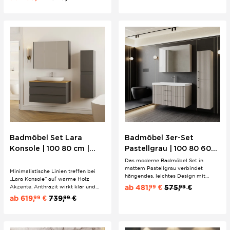
klassischem Geschmack.
Ausgewogenheit in die
Sanitärräumlichkeiten.
Badmöbel Set Lara
Badmöbel 3er-Set
Konsole | 100 80 cm |
Pastellgrau | 100 80 60
Anthrazit | Eiche
cm | Eklektischer Stil &
Das moderne Badmöbel Set in
mattem Pastellgrau verbindet
Walnuss | Aufsatz
Riffeloptik
Minimalistische Linien treffen bei
hängendes, leichtes Design mit
„Lara Konsole“ auf warme Holz
markanter Riffeloptik und eleganten
ab
481,
€
575,
€
Akzente. Anthrazit wirkt klar und
99
99
Bügelgriffen. Hochwertiges MDF
hochwertig, während die
ab
619,
€
739,
€
99
99
und Keramik sorgen für langlebige
Waschtischplatte in Eiche oder
Qualität – für ein Bad, das Stil und
Walnuss dem Design eine wohnliche
Funktion harmonisch vereint.
Tiefe gibt. Das Aufsatzbecken
unterstreicht den modernen Look