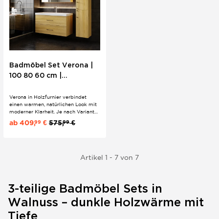
Badmöbel Set Verona |
100 80 60 cm |
Holzfurnier | Einbau oder
Konsole
Verona in Holzfurnier verbindet
einen warmen, natürlichen Look mit
moderner Klarheit. Je nach Variante
ist das Set mit Einbauwaschbecken
ab
409,
€
575,
€
99
99
erhältlich oder mit Konsole und
Waschtischplatte in Eiche oder
Walnuss, wodurch das Design noch
wohnlicher wirkt. Eine flexible Serie
für...
Artikel 1 - 7 von 7
3-teilige Badmöbel Sets in
Walnuss – dunkle Holzwärme mit
Tiefe