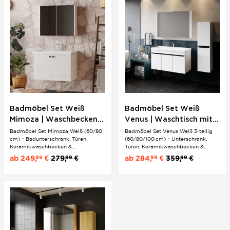
und macht das Gesamtbild...
Badmöbel Set Weiß
Badmöbel Set Weiß
Mimoza | Waschbecken
Venus | Waschtisch mit
mit Unterschrank &
Unterschrank &
Badmöbel Set Mimoza Weiß (60/80
Badmöbel Set Venus Weiß 3-teilig
cm) – Badunterschrank, Türen,
(60/80/100 cm) – Unterschrank,
Spiegelschrank |
Spiegelschrank |
Keramikwaschbecken &
Türen, Keramikwaschbecken &
Knopfgriffe
Keramikwaschtisch
Spiegelschrank | Modernes Design
Spiegelschrank | Modernes Design ?
ab
249,
€
279,
€
ab
284,
€
359,
€
99
99
99
99
Jetzt günstig zu kaufen!
Jetzt günstig & schnell lieferbar!