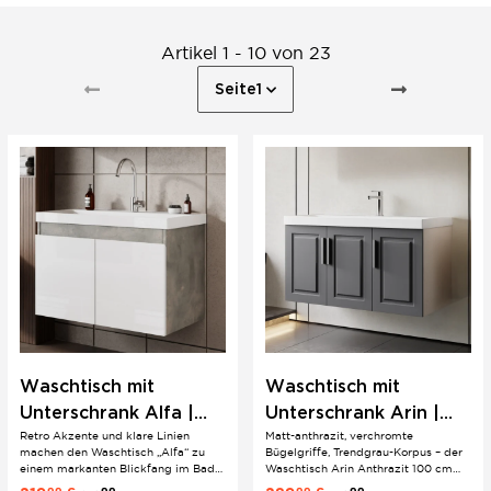
Artikel 1 - 10 von 23
Seite
1
Waschtisch mit
Waschtisch mit
Unterschrank Alfa |
Unterschrank Arin |
Retro Akzente und klare Linien
Matt-anthrazit, verchromte
Retro Stil | Einbau
100 cm | Anthrazit |
machen den Waschtisch „Alfa“ zu
Bügelgriffe, Trendgrau-Korpus – der
Waschbecken
Landhausstil
einem markanten Blickfang im Bad.
Waschtisch Arin Anthrazit 100 cm
Das Design wirkt modern, bekommt
verbindet Landhausstil mit