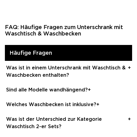
FAQ: Häufige Fragen zum Unterschrank mit
Waschtisch & Waschbecken
Häufige Fragen
Was ist in einem Unterschrank mit Waschtisch &
+
Waschbecken enthalten?
Im Lieferumfang enthalten sind der hängende
Sind alle Modelle wandhängend?
+
Badunterschrank und das passende
Einbauwaschbecken aus Keramik – aufeinander
Ja, alle Modelle in dieser Kategorie sind hängend
Welches Waschbecken ist inklusive?
+
abgestimmt in Maß und Design. Spiegelschrank und
montiert. Wenn du ein stehendes Modell suchst,
Armatur sind nicht enthalten.
schau dir unsere Steh-Badmöbel Sets an.
Die meisten Modelle kommen mit dem
Was ist der Unterschied zur Kategorie
+
Einbauwaschbecken Sky in der passenden Breite –
Waschtisch 2-er Sets?
eckig, aus glasierter Sanitärkeramik, bündig in den