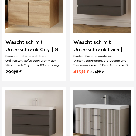
Waschtisch mit
Waschtisch mit
Unterschrank City | 80
Unterschrank Lara |
Sonoma Eiche, unsichtbare
Suchen Sie eine moderne
cm | Eiche | Natur
100 cm |
Griffleisten, Softclose-Türen – der
Waschtisch-Kombi, die Design und
Design
Minimalistisches Design
Waschtisch City Eiche 80 cm bringt
Stauraum vereint? Das Badmöbel-Set
warme Naturoptik ins mittelgroße
Lara in edlem Anthrazit Matt bietet
299,
€
415,
€
99
99
99
449,
€
Badezimmer ohne Schnörkel.
mit einer Gesamtbreite von 100 cm
Keramik-Einbauwaschbecken direkt
die ideale Lösung für Ihr
im 2-er Set enthalten.
Badezimmer. Inklusive
hochwertigem Keramik-
Waschbecken „Sky“ und
hängendem...