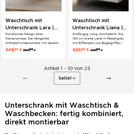
Waschtisch mit
Waschtisch mit
Unterschrank Lara |
Unterschrank Liana |
Puristisches Design ohne
Großzügig, ruhig, durchdacht: Die
80 cm |
100 cm | Riffeloptik |
Kompromisse: Der hängende
100 cm breite Liana in Pastellgrau
Minimalistisches Design
Bügelgriffe
Anthrazit-Unterschrank mit dezenten
mit Riffeloptik und Bügelgriffen
Griffmulden und Softclose-
macht auch im Familienbad eine
349,
€
426,
€
99
99
99
99
399,
€
459,
€
Schubladen bildet zusammen mit
gute Figur. Softclose-Schubladen und
dem eckigen Keramik-
das passende Keramik-
Einbauwaschbecken ein sauber
Einbauwaschbecken Sky 100 sind
aufeinander abgestimmtes 2er Set –
inklusive – hängend montiert für
Artikel 1 - 10 von 23
ideal für das mittelgroße
eine...
Badezimmer.
Seite
1
Unterschrank mit Waschtisch &
Waschbecken: fertig kombiniert,
direkt montierbar