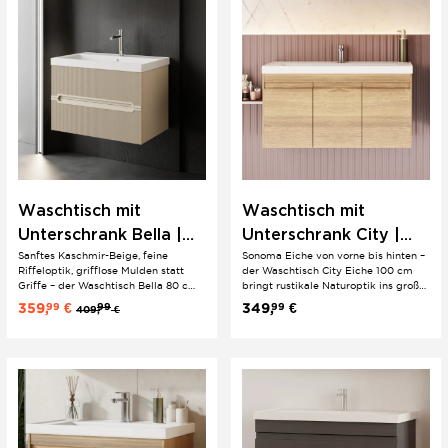
Waschtisch mit
Waschtisch mit
Unterschrank Bella |
Unterschrank City |
Sanftes Kaschmir-Beige, feine
Sonoma Eiche von vorne bis hinten –
80 cm | Boho Stil |
100 cm | Eiche | Natur
Riffeloptik, grifflose Mulden statt
der Waschtisch City Eiche 100 cm
Riffeloptik
Design
Griffe – der Waschtisch Bella 80 cm
bringt rustikale Naturoptik ins große
bringt gemütliche Wärme ins
Familienbad. Unsichtbare
359,
€
349,
€
99
99
99
409,
€
mittelgroße Badezimmer ohne auf
Griffleisten, Softclose-Türen und ein
modernes Design zu verzichten.
passgenaues Keramik-
Softclose-Schubladen und Keramik-
Einbauwaschbecken als fertiges 2-er
Einbauwaschbecken als fertiges 2-er
Set.
Set.