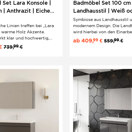
Set Lara Konsole |
Badmöbel Set 100 cm 
 | Anthrazit | Eiche
Landhausstil | Weiß o
 Aufsatz
Anthrazit | Unterschra
Symbiose aus Landhausstil 
che Linien treffen bei „Lara
modernem Design. Die Land
Waschbecken
f warme Holz Akzente.
wird hierbei von den Einarb
rkt klar und hochwertig,
beiden Fronten der Türen de
99
99
ab
409,
€
559,
€
Waschtischplatte in Eiche
hängenden Waschbeckenunt
99
€
739,
€
s dem Design eine
hervorgerufen.
efe gibt. Das Aufsatzbecken
ht den modernen Look und
samtbild...