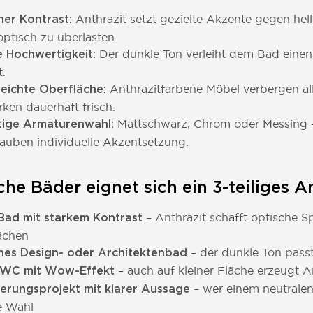
Anthrazit setzt gezielte Akzente gegen hel
er Kontrast:
ptisch zu überlasten.
Der dunkle Ton verleiht dem Bad einen
 Hochwertigkeit:
t.
Anthrazitfarbene Möbel verbergen al
leichte Oberfläche:
ken dauerhaft frisch.
Mattschwarz, Chrom oder Messing – 
itige Armaturenwahl:
lauben individuelle Akzentsetzung.
che Bäder eignet sich ein 3-teiliges 
– Anthrazit schafft optische 
 Bad mit starkem Kontrast
ächen
– der dunkle Ton passt
es Design- oder Architektenbad
– auch auf kleiner Fläche erzeugt A
-WC mit Wow-Effekt
– wer einem neutralen 
erungsprojekt mit klarer Aussage
e Wahl