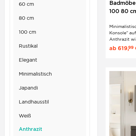
Badmöbel 
60 cm
100 80 cm
80 cm
Walnuss |
Minimalistis
100 cm
Konsole“ au
Anthrazit wi
Rustikal
während die 
99
ab
619,
oder Walnus
wohnliche Ti
Elegant
unterstreic
macht das Ge
Minimalistisch
Japandi
Landhausstil
Weiß
Anthrazit