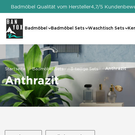
Badmöbel Qualität vom Hersteller
4,7/5 Kundenbew
Badmöbel
Badmöbel Sets
Waschtisch Sets
Ke
Startseite
Badmöbel Sets
3-teilige Sets
Anthrazit
Anthrazit