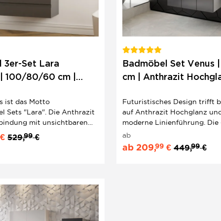
 3er-Set Lara
Badmöbel Set Venus |
 | 100/80/60 cm |
cm | Anthrazit Hochgla
tisches Design
futuristisches Design 
 ist das Motto
Futuristisches Design trifft 
 Sets "Lara". Die Anthrazit
auf Anthrazit Hochglanz und 
rbindung mit unsichtbaren
moderne Linienführung. Die
schaffen puristische
Oberfläche wirkt besonders 
ab
99
€
529,
€
dezimmerschränke mit
bringt Tiefe ins Bad, ohne u
99
99
ab
209,
€
449,
€
m MDF und glasierte
werden. Ein markanter Look f
en ein Statement.
im Bad einen starken,...