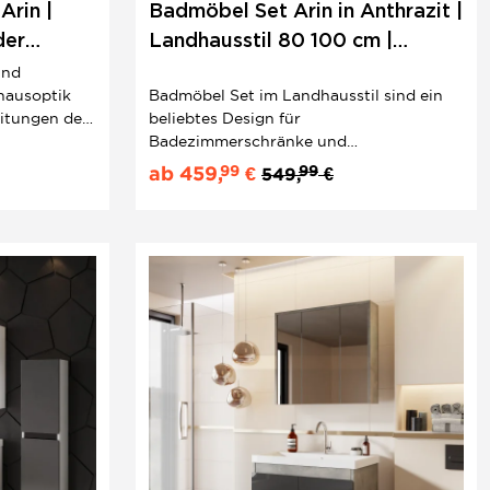
Arin |
Badmöbel Set Arin in Anthrazit |
der
Landhausstil 80 100 cm |
nk &
Unterschrank, Konsole &
und
hausoptik
Badmöbel Set im Landhausstil sind ein
Aufsatzwaschbecken
eitungen der
beliebtes Design für
s
Badezimmerschränke und
erschranks
Badeinrichtungen, für Liebhaber mit
99
99
ab
459,
€
549,
€
klassischem Geschmack.