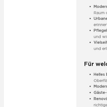
Modern
Raum o
Urbane
erinner
Pflege
und wir
Vielse
und er
Für wel
Helles
Oberfl
Modern
Gäste
Renovi
richtig