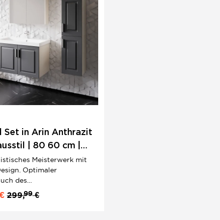
Set in Arin Anthrazit
usstil | 80 60 cm |
fe
istisches Meisterwerk mit
sign. Optimaler
auch des
unterschrank und
99
€
299,
€
lschranks.