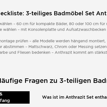
eckliste: 3-teiliges Badmöbel Set An
 wählen – 60 cm für kompakte Bäder, 80 oder 100 cm für
te wählen – mit Konsolenplatte und Aufsatzwaschbecke
ntage prüfen – alle Modelle werden hängend montiert, 
r abstimmen – Mattschwarz, Chrom oder Messing setzen 
rbe und Fliesen bedenken – Anthrazit kommt am stärkste
äufige Fragen zu 3-teiligen Bad
&
Was ist im Anthrazit Set entha
mfang
Ein 3-teiliges Badmöbel Set in Anthr