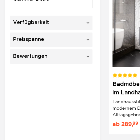
Verfügbarkeit
Preisspanne
Bewertungen
Badmöbel 
im Landha
Bügelgrif
Landhausstil
modernem De
Alltagsgebr
Badezimmer
99
ab
289,
Hängespiege