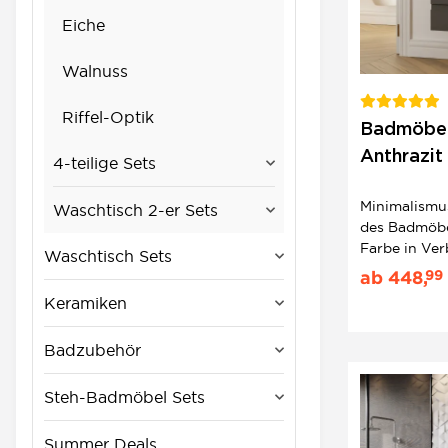
Eiche
Walnuss
Riffel-Optik
Badmöbel
Anthrazit
4-teilige Sets
Minimalis
Minimalismus
Waschtisch 2-er Sets
des Badmöbel
Farbe in Ve
Waschtisch Sets
Griffmulden 
99
ab
448,
Eleganz. Ba
Keramiken
hochwertige
Keramik setz
Badzubehör
Steh-Badmöbel Sets
Summer Deals