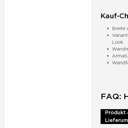
Kauf-Ch
Breite
Varian
Look
Wandmo
Armatu
Wandfa
FAQ: H
Produkt 
Lieferu