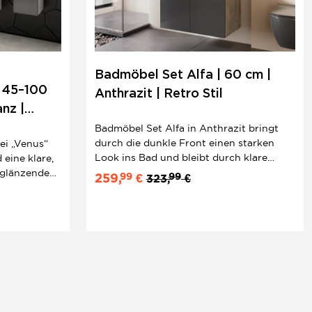
Badmöbel Set Alfa | 60 cm |
 45–100
Anthrazit | Retro Stil
nz |
| Einbau
Badmöbel Set Alfa in Anthrazit bringt
durch die dunkle Front einen starken
bei „Venus“
Look ins Bad und bleibt durch klare
eine klare,
Linien angenehm modern. Unterschrank,
 glänzende
99
99
259,
€
323,
€
Einbau Keramikwaschbecken und
edel und
Spiegelschrank bilden ein stimmiges 3
nruhig zu
teiliges Set mit praktischer Aufteilung
ür alle, die
für den Alltag. MDF...