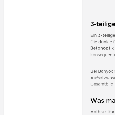
3-teili
Ein
3-teilig
Die dunkle 
Betonoptik
konsequente
Bei Banyox 
Aufsatzwasc
Gesamtbild.
Was mac
Anthrazitfa