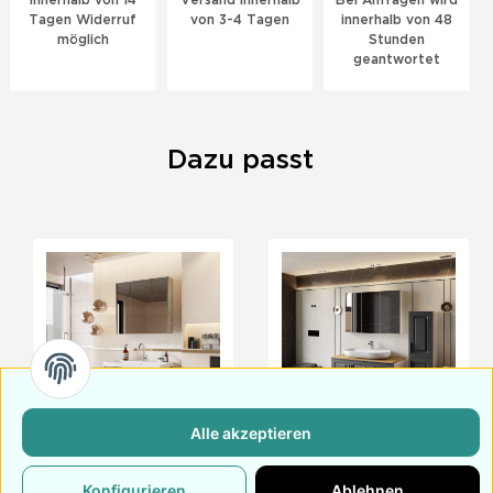
Innerhalb von 14
Versand innerhalb
Bei Anfragen wird
Tagen Widerruf
von 3-4 Tagen
innerhalb von 48
möglich
Stunden
geantwortet
Dazu passt
Alle akzeptieren
Badmöbel Set Alfa
Badmöbel Set Arin
ab
209,
€
275,
€
Anthrazit Konsole
99
99
Konfigurieren
Ablehnen