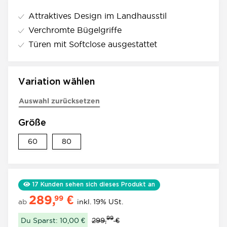
Attraktives Design im Landhausstil
Verchromte Bügelgriffe
Türen mit Softclose ausgestattet
Variation wählen
Auswahl zurücksetzen
Größe
60
80
60
80
17
Kunden sehen sich dieses Produkt an
289,
€
99
ab
inkl. 19% USt.
99
Du Sparst: 10,00 €
299,
€