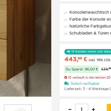
Konsolenwaschtisch
Farbe der Konsole w
Natürliche Farbgebu
Schubladen & Türen m
19
Kunden sehen sich dies
443,
€
99
inkl. 19% USt
9
Du Sparst: 96,00 €
539,
10
verkauft in den letzten 2
Sofort verfügbar
Lieferzeit:
3 - 4 Werktage