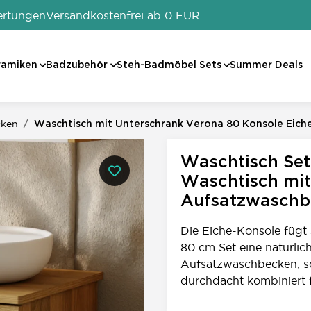
ertungen
Versandkostenfrei ab 0 EUR
ramiken
Badzubehör
Steh-Badmöbel Sets
Summer Deals
cken
Waschtisch mit Unterschrank Verona 80 Konsole Eich
0
Waschtisch Set
Waschtisch mit
Aufsatzwaschb
Die Eiche-Konsole fügt 
80 cm Set eine natürlic
Aufsatzwaschbecken, sc
durchdacht kombiniert f