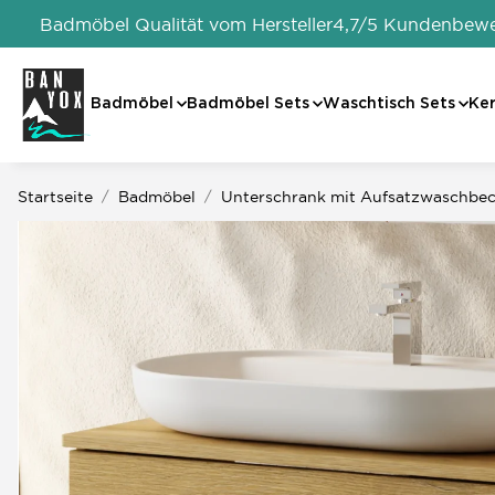
Badmöbel Qualität vom Hersteller
4,7/5 Kundenbew
Badmöbel
Badmöbel Sets
Waschtisch Sets
Ke
Startseite
Badmöbel
Unterschrank mit Aufsatzwaschbe