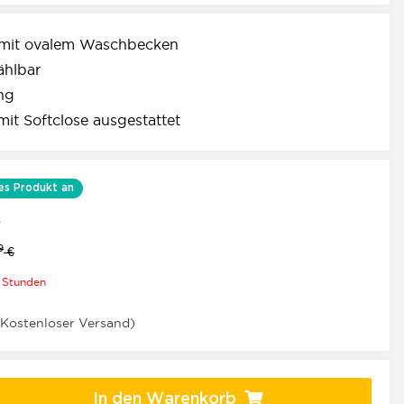
 mit ovalem Waschbecken
ählbar
ng
it Softclose ausgestattet
es Produkt an
.
9
€
0 Stunden
(Kostenloser Versand)
In den Warenkorb