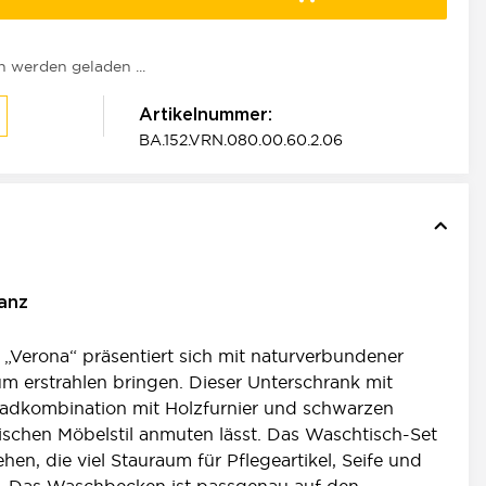
werden geladen ...
Artikelnummer:
BA.152.VRN.080.00.60.2.06
anz
Verona“ präsentiert sich mit naturverbundener
m erstrahlen bringen. Dieser Unterschrank mit
adkombination mit Holzfurnier und schwarzen
enischen Möbelstil anmuten lässt. Das Waschtisch-Set
hen, die viel Stauraum für Pflegeartikel, Seife und
n. Das Waschbecken ist passgenau auf den