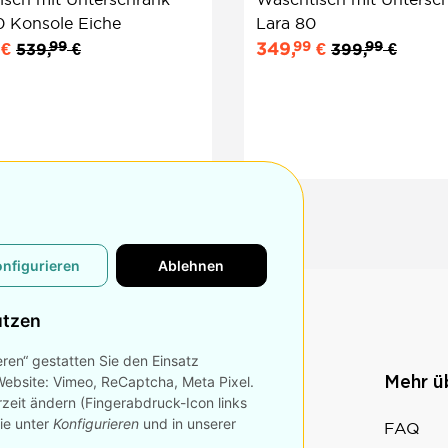
0 Konsole Eiche
Lara 80
99
99
99
€
349,
€
539,
€
399,
€
onfigurieren
Ablehnen
utzen
eren“ gestatten Sie den Einsatz
Website: Vimeo, ReCaptcha, Meta Pixel.
n
Konto
Mehr 
rzeit ändern (Fingerabdruck-Icon links
Sie unter
Konfigurieren
und in unserer
Bestellvorgang
FAQ