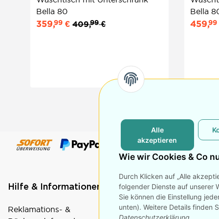
Bella 80
Bella 8
99
99
99
359,
€
459,
409,
€
Alle
K
akzeptieren
Wie wir Cookies & Co n
Durch Klicken auf „Alle akzepti
folgender Dienste auf unserer 
Hilfe & Informationen
Rechtliche Seite
Sie können die Einstellung jede
unten). Weitere Details finden 
Reklamations- &
Datenschutz
Datenschutzerklärung
.