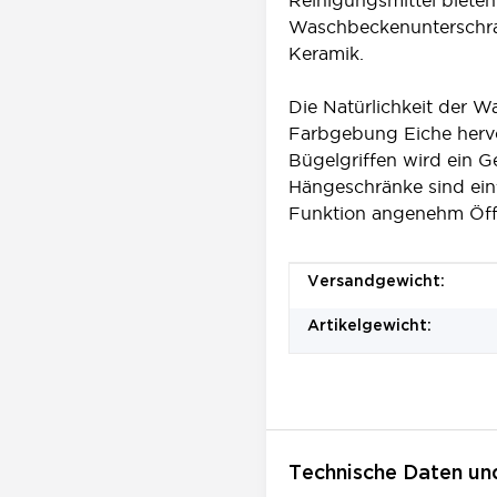
Waschbeckenunterschran
Keramik.
Die Natürlichkeit der
Farbgebung Eiche hervo
Bügelgriffen wird ein 
Hängeschränke sind ein
Funktion angenehm Öff
Produkteigenschaft
Wert
Versandgewicht:
Artikelgewicht:
Technische Daten un