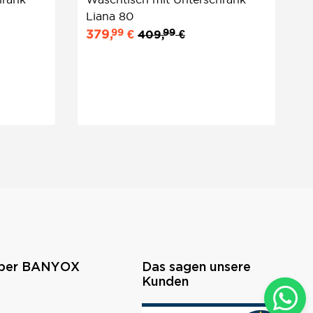
Liana 80
C
99
99
379,
€
2
409,
€
über BANYOX
Das sagen unsere
Kunden