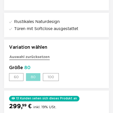
Rustikales Naturdesign
Türen mit Softclose ausgestattet
Variation wählen
Auswahl zurücksetzen
Größe
80
60
80
100
60
80
100
13
Kunden sehen sich dieses Produkt an
299,
€
99
inkl. 19% USt.