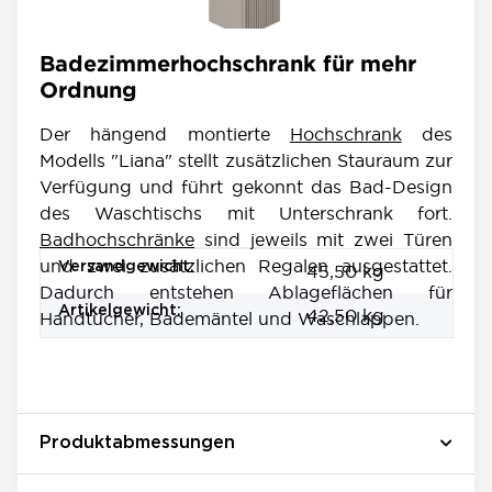
Badezimmerhochschrank für mehr
Ordnung
Der hängend montierte
Hochschrank
des
Modells "Liana" stellt zusätzlichen Stauraum zur
Verfügung und führt gekonnt das Bad-Design
des Waschtischs mit Unterschrank fort.
Badhochschränke
sind jeweils mit zwei Türen
und zwei zusätzlichen Regalen ausgestattet.
Produkteigenschaft
Wert
Versandgewicht:
45,50 kg
Dadurch entstehen Ablageflächen für
Artikelgewicht:
42,50
kg
Handtücher, Bademäntel und Waschlappen.
Produktabmessungen