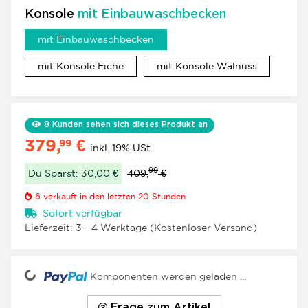
Konsole
mit Einbauwaschbecken
mit Einbauwaschbecken
mit Einbauwaschbecken
mit Konsole Eiche
mit Konso
mit Konsole Eiche
mit Konsole Walnuss
8
Kunden sehen sich dieses Produkt an
379,
€
99
inkl. 19% USt.
99
Du Sparst: 30,00 €
409,
€
6
verkauft in den letzten 20 Stunden
Sofort verfügbar
Lieferzeit:
3 - 4 Werktage
(Kostenloser Versand)
ading...
Komponenten werden geladen ...
Frage zum Artikel