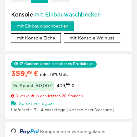
Konsole
mit Einbauwaschbecken
mit Einbauwaschbecken
mit Einbauwaschbecken
mit Konsole Eiche
mit Konso
mit Konsole Eiche
mit Konsole Walnuss
17
Kunden sehen sich dieses Produkt an
359,
€
99
inkl. 19% USt.
99
Du Sparst: 50,00 €
409,
€
0
verkauft in den letzten 20 Stunden
Sofort verfügbar
Lieferzeit:
3 - 4 Werktage
(Kostenloser Versand)
Loading...
Komponenten werden geladen ...