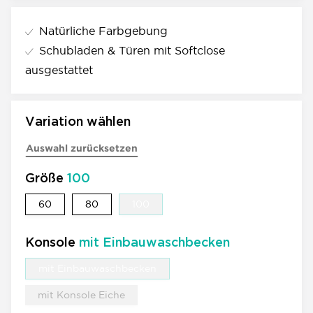
Natürliche Farbgebung
Schubladen & Türen mit Softclose
ausgestattet
Variation wählen
Auswahl zurücksetzen
Größe
100
60
80
100
60
80
100
Konsole
mit Einbauwaschbecken
mit Einbauwaschbecken
mit Einbauwaschbecken
mit Konsole Eiche
mit Konsole Eiche