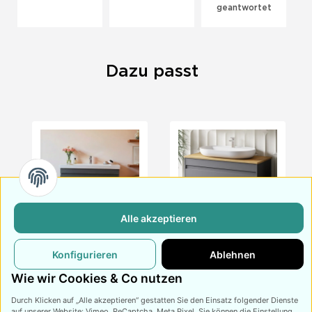
geantwortet
Dazu passt
Alle akzeptieren
Waschtisch mit
Waschtisch mit
Konfigurieren
Ablehnen
Unterschrank Lara
Unterschrank Lara
100
415,
€
449,
€
100 Konsole Eiche
499,
€
549,
€
99
99
99
99
Wie wir Cookies & Co nutzen
Durch Klicken auf „Alle akzeptieren“ gestatten Sie den Einsatz folgender Dienste
auf unserer Website: Vimeo, ReCaptcha, Meta Pixel. Sie können die Einstellung