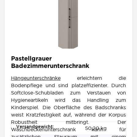
Pastellgrauer
Badezimmerunterschrank
Hängeunterschränke
erleichtern die
Bodenpflege und sind platzeffizienter. Durch
Softclose-Schubladen zum Verstauen von
Hygieneartikeln wird das Handling zum
Kinderspiel. Die Oberfläche des Badschranks
weist Kratzfestigkeit auf, während der Korpus
Robustheit mitbringt. Der
Produkteigenschaft
Wert
Versandgewicht:
50,20 kg
Waschbeckenunterschrank kann für
zusätzlichen Stauraum mit einem