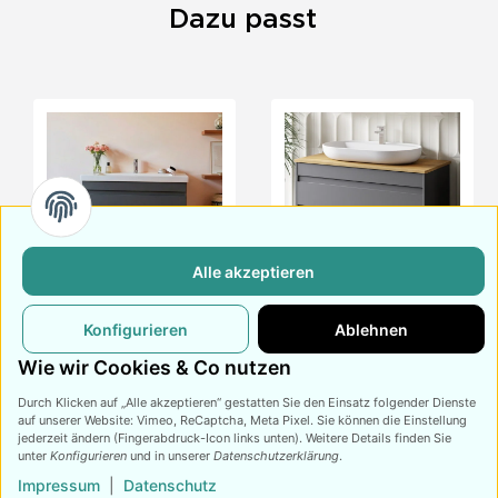
Dazu passt
Alle akzeptieren
Waschtisch mit
Waschtisch mit
Konfigurieren
Ablehnen
Unterschrank Lara
Unterschrank Lara
100
415,
€
449,
€
100 Konsole Eiche
499,
€
549,
€
99
99
99
99
Wie wir Cookies & Co nutzen
Durch Klicken auf „Alle akzeptieren“ gestatten Sie den Einsatz folgender Dienste
auf unserer Website: Vimeo, ReCaptcha, Meta Pixel. Sie können die Einstellung
jederzeit ändern (Fingerabdruck-Icon links unten). Weitere Details finden Sie
unter
Konfigurieren
und in unserer
Datenschutzerklärung
.
Impressum
|
Datenschutz