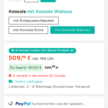
Konsole
mit Konsole Walnuss
mit Einbauwaschbecken
mit Einbauwaschbecken
mit Konsole Eiche
mit Konso
mit Konsole Eiche
mit Konsole Walnuss
16
Kunden sehen sich dieses Produkt an
509,
€
99
inkl. 19% USt.
99
Du Sparst: 80,00 €
589,
€
12
verkauft in den letzten 20 Stunden
Sofort verfügbar
Lieferzeit:
3 - 4 Werktage
(Kostenloser Versand)
Loading...
Komponenten werden geladen ...