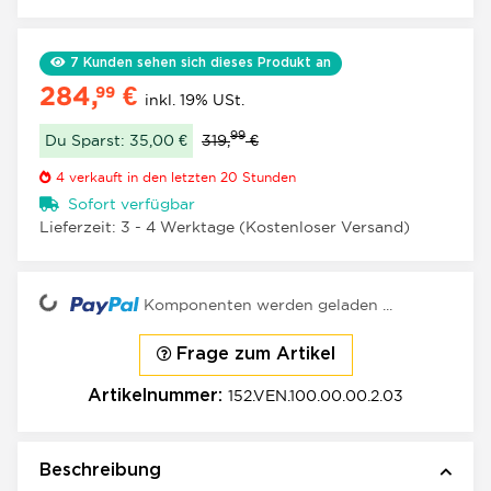
7
Kunden sehen sich dieses Produkt an
284,
€
99
inkl. 19% USt.
99
Du Sparst: 35,00 €
319,
€
4
verkauft in den letzten 20 Stunden
Sofort verfügbar
Lieferzeit:
3 - 4 Werktage
(Kostenloser Versand)
oading...
Komponenten werden geladen ...
Frage zum Artikel
152.VEN.100.00.00.2.03
Artikelnummer:
Beschreibung