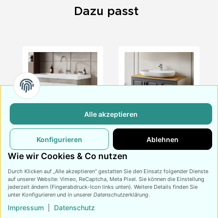
Dazu passt
Alle akzeptieren
Waschtisch mit
Waschtisch mit
Konfigurieren
Ablehnen
s
Unterschrank Alfa
Unterschrank Arin
219,
€
259,
€
Anthrazit 100
409,
€
479,
€
99
99
99
99
Wie wir Cookies & Co nutzen
Konsole Eiche
Durch Klicken auf „Alle akzeptieren“ gestatten Sie den Einsatz folgender Dienste
auf unserer Website: Vimeo, ReCaptcha, Meta Pixel. Sie können die Einstellung
jederzeit ändern (Fingerabdruck-Icon links unten). Weitere Details finden Sie
unter
Konfigurieren
und in unserer
Datenschutzerklärung
.
Impressum
|
Datenschutz