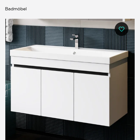
Badmöbel
0