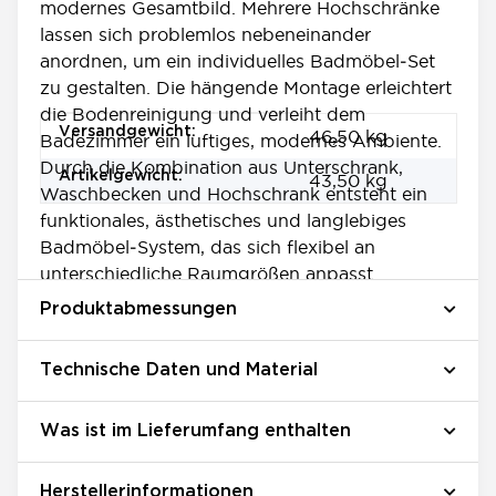
modernes Gesamtbild. Mehrere Hochschränke
lassen sich problemlos nebeneinander
anordnen, um ein individuelles Badmöbel‑Set
zu gestalten. Die hängende Montage erleichtert
die Bodenreinigung und verleiht dem
Produkteigenschaft
Wert
Versandgewicht:
46,50 kg
Badezimmer ein luftiges, modernes Ambiente.
Durch die Kombination aus Unterschrank,
Artikelgewicht:
43,50
kg
Waschbecken und Hochschrank entsteht ein
funktionales, ästhetisches und langlebiges
Badmöbel‑System, das sich flexibel an
unterschiedliche Raumgrößen anpasst
Produktabmessungen
Technische Daten und Material
Was ist im Lieferumfang enthalten
Herstellerinformationen