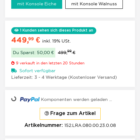
mit Konsole Eiche
mit Konso
mit Konsole Eiche
mit Konsole Walnuss
1
Kunden sehen sich dieses Produkt an
449,
€
99
inkl. 19% USt.
99
Du Sparst: 50,00 €
499,
€
9
verkauft in den letzten 20 Stunden
Sofort verfügbar
Lieferzeit:
3 - 4 Werktage
(Kostenloser Versand)
Loading...
Komponenten werden geladen ...
Frage zum Artikel
152.LRA.080.00.23.0.08
Artikelnummer: