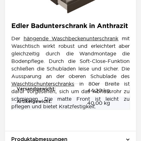
Edler Badunterschrank in Anthrazit
Der
hängende Waschbeckenunterschrank
mit
Waschtisch wirkt robust und erleichtert aber
gleichzeitig durch die Wandmontage die
Bodenpflege. Durch die Soft-Close-Funktion
schließen die Schubladen leise und sicher. Die
Aussparung an der oberen Schublade des
Waschtischunterschranks
in 80er Breite ist
Produkteigenschaft
Wert
Versandgewicht:
44,20 kg
dafür vorgesehen, sich um das Abflussrohr zu
schmiegen. Die matte Front ist leicht zu
Artikelgewicht:
40,00
kg
pflegen und bietet Kratzfestigkeit.
Produktabmessungen