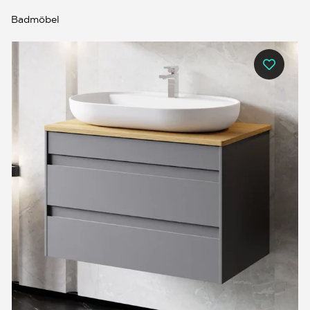
Badmöbel
0