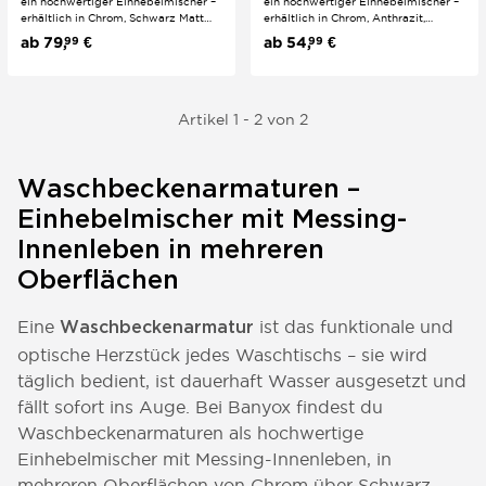
ein hochwertiger Einhebelmischer –
ein hochwertiger Einhebelmischer –
erhältlich in Chrom, Schwarz Matt
erhältlich in Chrom, Anthrazit,
und Roséschwarz. Das hochwertige
Schwarz, Schwarzgold und Weiß.
ab
79,
€
ab
54,
€
99
99
Messing-Innenleben sorgt für
Das Messing-Innenleben sorgt für
Langlebigkeit und Zuverlässigkeit.
Langlebigkeit und Zuverlässigkeit.
Pflegeleichte Oberfläche, einfache
Pflegeleichte Oberfläche, einfache
Montage – ein...
Montage – für...
Artikel 1 - 2 von 2
Waschbeckenarmaturen –
Einhebelmischer mit Messing-
Innenleben in mehreren
Oberflächen
Eine
ist das funktionale und
Waschbeckenarmatur
optische Herzstück jedes Waschtischs – sie wird
täglich bedient, ist dauerhaft Wasser ausgesetzt und
fällt sofort ins Auge. Bei Banyox findest du
Waschbeckenarmaturen als hochwertige
Einhebelmischer mit Messing-Innenleben, in
mehreren Oberflächen von Chrom über Schwarz