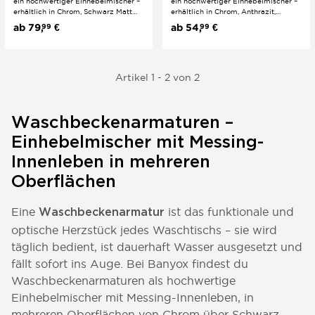
ein hochwertiger Einhebelmischer –
ein hochwertiger Einhebelmischer –
erhältlich in Chrom, Schwarz Matt
erhältlich in Chrom, Anthrazit,
und Roséschwarz. Das hochwertige
Schwarz, Schwarzgold und Weiß.
ab
79,
€
ab
54,
€
99
99
Messing-Innenleben sorgt für
Das Messing-Innenleben sorgt für
Langlebigkeit und Zuverlässigkeit.
Langlebigkeit und Zuverlässigkeit.
Pflegeleichte Oberfläche, einfache
Pflegeleichte Oberfläche, einfache
Montage – ein...
Montage – für...
Artikel 1 - 2 von 2
Waschbeckenarmaturen –
Einhebelmischer mit Messing-
Innenleben in mehreren
Oberflächen
Eine
ist das funktionale und
Waschbeckenarmatur
optische Herzstück jedes Waschtischs – sie wird
täglich bedient, ist dauerhaft Wasser ausgesetzt und
fällt sofort ins Auge. Bei Banyox findest du
Waschbeckenarmaturen als hochwertige
Einhebelmischer mit Messing-Innenleben, in
mehreren Oberflächen von Chrom über Schwarz