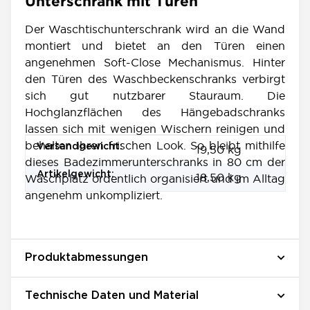
Unterschrank mit Türen
Der Waschtischunterschrank wird an die Wand
montiert und bietet an den Türen einen
angenehmen Soft-Close Mechanismus. Hinter
den Türen des Waschbeckenschranks verbirgt
sich gut nutzbarer Stauraum. Die
Hochglanzflächen des Hängebadschranks
lassen sich mit wenigen Wischern reinigen und
behalten ihren frischen Look. So bleibt mithilfe
Produkteigenschaft
Wert
Versandgewicht:
19,50 kg
dieses Badezimmerunterschranks in 80 cm der
Artikelgewicht:
18,50
kg
Waschplatz ordentlich organisiert und im Alltag
angenehm unkompliziert.
Produktabmessungen
Technische Daten und Material