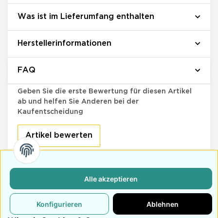
Was ist im Lieferumfang enthalten
Herstellerinformationen
FAQ
Bewertungen
Geben Sie die erste Bewertung für diesen Artikel
ab und helfen Sie Anderen bei der
Kaufentscheidung
Artikel bewerten
Alle akzeptieren
Retoure
Schneller Versand
Kundensupport
Innerhalb von 14
Versand innerhalb
Bei Anfragen wird
Konfigurieren
Ablehnen
Tagen Widerruf
von 3-4 Tagen
innerhalb von 48
möglich
Stunden