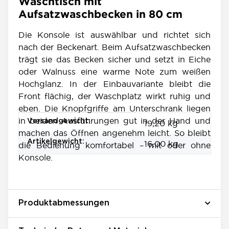
Waschtisch mit
Aufsatzwaschbecken in 80 cm
Die Konsole ist auswählbar und richtet sich
nach der Beckenart. Beim Aufsatzwaschbecken
trägt sie das Becken sicher und setzt in Eiche
oder Walnuss eine warme Note zum weißen
Hochglanz. In der Einbauvariante bleibt die
Front flächig, der Waschplatz wirkt ruhig und
eben. Die Knopfgriffe am Unterschrank liegen
in beiden Ausführungen gut in der Hand und
Produkteigenschaft
Wert
Versandgewicht:
19,20 kg
machen das Öffnen angenehm leicht. So bleibt
Artikelgewicht:
16,00
kg
die Bedienung komfortabel – mit oder ohne
Konsole.
Produktabmessungen