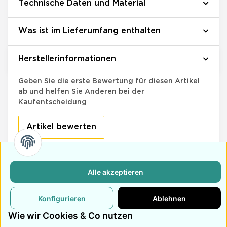
Technische Daten und Material
Was ist im Lieferumfang enthalten
Herstellerinformationen
Bewertungen
Geben Sie die erste Bewertung für diesen Artikel
ab und helfen Sie Anderen bei der
Kaufentscheidung
Artikel bewerten
Alle akzeptieren
Retoure
Schneller Versand
Kundensupport
Innerhalb von 14
Versand innerhalb
Bei Anfragen wird
Konfigurieren
Ablehnen
Tagen Widerruf
von 3-4 Tagen
innerhalb von 48
möglich
Stunden
Wie wir Cookies & Co nutzen
geantwortet