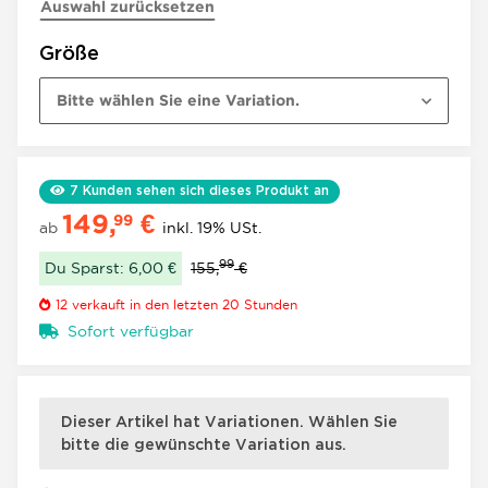
Auswahl zurücksetzen
Größe
Bitte wählen Sie eine Variation.
7
Kunden sehen sich dieses Produkt an
149,
€
99
ab
inkl. 19% USt.
99
Du Sparst: 6,00 €
155,
€
12
verkauft in den letzten 20 Stunden
Sofort verfügbar
×
x
Dieser Artikel hat Variationen. Wählen Sie
bitte die gewünschte Variation aus.