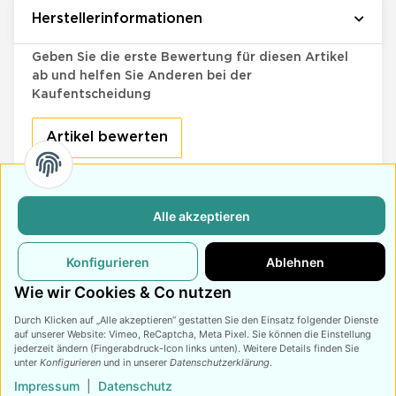
Herstellerinformationen
Bewertungen
Geben Sie die erste Bewertung für diesen Artikel
ab und helfen Sie Anderen bei der
Kaufentscheidung
Artikel bewerten
Alle akzeptieren
Retoure
Schneller Versand
Kundensupport
Innerhalb von 14
Versand innerhalb
Bei Anfragen wird
Konfigurieren
Ablehnen
Tagen Widerruf
von 3-4 Tagen
innerhalb von 48
möglich
Stunden
Wie wir Cookies & Co nutzen
geantwortet
Durch Klicken auf „Alle akzeptieren“ gestatten Sie den Einsatz folgender Dienste
auf unserer Website: Vimeo, ReCaptcha, Meta Pixel. Sie können die Einstellung
jederzeit ändern (Fingerabdruck-Icon links unten). Weitere Details finden Sie
unter
Konfigurieren
und in unserer
Datenschutzerklärung
.
Impressum
|
Datenschutz