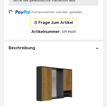
bitte die gewünschte Variation aus.
Loading...
Komponenten werden geladen ...
Frage zum Artikel
SPI.MAR
Artikelnummer:
Beschreibung