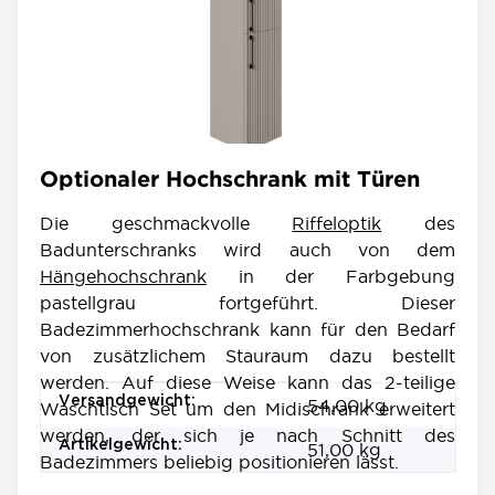
Optionaler Hochschrank mit Türen
Die geschmackvolle
Riffeloptik
des
Badunterschranks wird auch von dem
Hängehochschrank
in der Farbgebung
pastellgrau fortgeführt. Dieser
Badezimmerhochschrank kann für den Bedarf
von zusätzlichem Stauraum dazu bestellt
werden. Auf diese Weise kann das 2-teilige
Produkteigenschaft
Wert
Versandgewicht:
54,00 kg
Waschtisch Set um den Midischrank erweitert
werden, der sich je nach Schnitt des
Artikelgewicht:
51,00
kg
Badezimmers beliebig positionieren lässt.