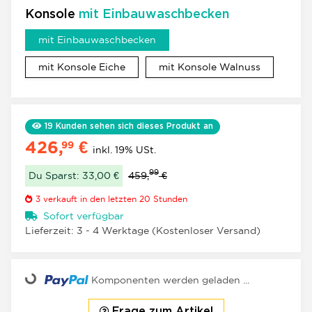
Konsole
mit Einbauwaschbecken
mit Einbauwaschbecken
mit Einbauwaschbecken
mit Konsole Eiche
mit Konso
mit Konsole Eiche
mit Konsole Walnuss
19
Kunden sehen sich dieses Produkt an
426,
€
99
inkl. 19% USt.
99
Du Sparst: 33,00 €
459,
€
3
verkauft in den letzten 20 Stunden
Sofort verfügbar
Lieferzeit:
3 - 4 Werktage
(Kostenloser Versand)
oading...
Komponenten werden geladen ...
Frage zum Artikel