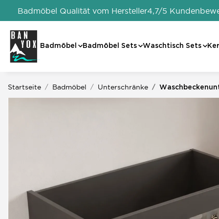
Badmöbel Qualität vom Hersteller
4,7/5 Kundenbew
Badmöbel
Badmöbel Sets
Waschtisch Sets
Ke
Startseite
Badmöbel
Unterschränke
Waschbeckenunte