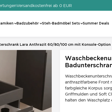
ertungen
Versandkostenfrei ab 0 EUR
ramiken
Badzubehör
Steh-Badmöbel Sets
Summer Deals
rschrank Lara Anthrazit 60/80/100 cm mit Konsole-Option
0
Waschbeckenun
Badunterschra
Waschbeckenunterschran
anthrazitfarbene Front
farbgleiche Korpus sorg
Griffmulden und Soft C
halten den Waschplatz o