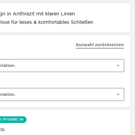
gn in Anthrazit mit klaren Linien
ose für leises & komfortables Schließen
Auswahl zurücksetzen
riation.
riation.
s Produkt an
St.