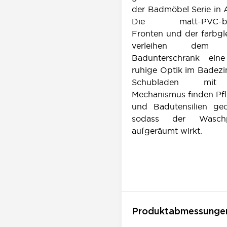
der Badmöbel Serie in A
Die matt-PVC-bes
Fronten und der farbgl
verleihen dem h
Badunterschrank ein
ruhige Optik im Badezi
Schubladen mit 
Mechanismus finden Pf
und Badutensilien geo
sodass der Waschp
aufgeräumt wirkt.
Produktabmessunge