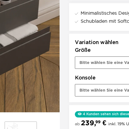
Minimalistisches Desi
Schubladen mit Softcl
Variation wählen
Größe
Bitte wählen Sie eine Va
Konsole
Bitte wählen Sie eine Va
4
Kunden sehen sich diese
239,
€
99
ab
inkl. 19% U