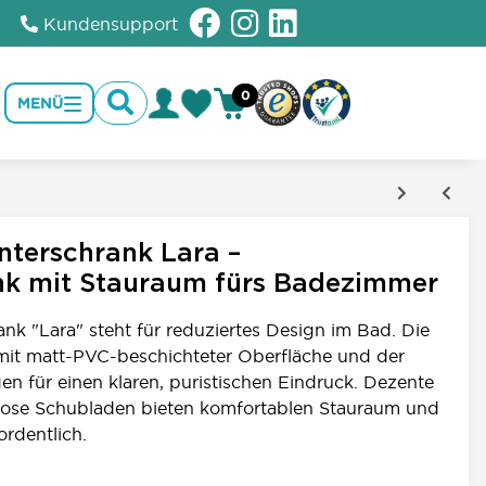
Kundensupport
0
MENÜ
1
terschrank Lara –
nk mit Stauraum fürs Badezimmer
k "Lara" steht für reduziertes Design im Bad. Die
 mit matt-PVC-beschichteter Oberfläche und der
en für einen klaren, puristischen Eindruck. Dezente
lose Schubladen bieten komfortablen Stauraum und
rdentlich.