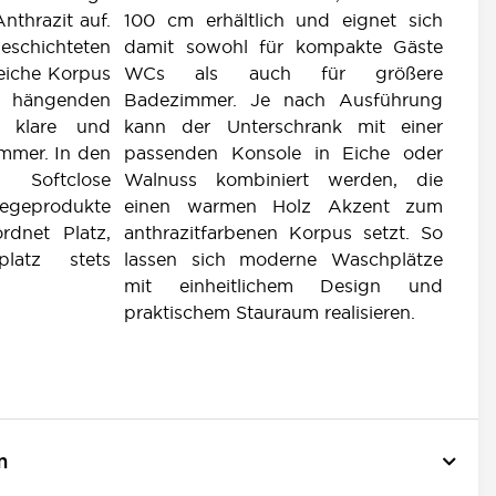
nthrazit auf.
100 cm erhältlich und eignet sich
chichteten
damit sowohl für kompakte Gäste
eiche Korpus
WCs als auch für größere
ängenden
Badezimmer. Je nach Ausführung
e klare und
kann der Unterschrank mit einer
mmer. In den
passenden Konsole in Eiche oder
Softclose
Walnuss kombiniert werden, die
legeprodukte
einen warmen Holz Akzent zum
rdnet Platz,
anthrazitfarbenen Korpus setzt. So
latz stets
lassen sich moderne Waschplätze
mit einheitlichem Design und
praktischem Stauraum realisieren.
n