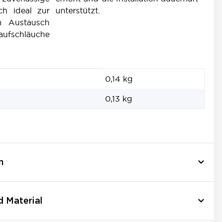
ich ideal zur
unterstützt.
m Austausch
fschläuche
0,14 kg
0,13
kg
n
d Material