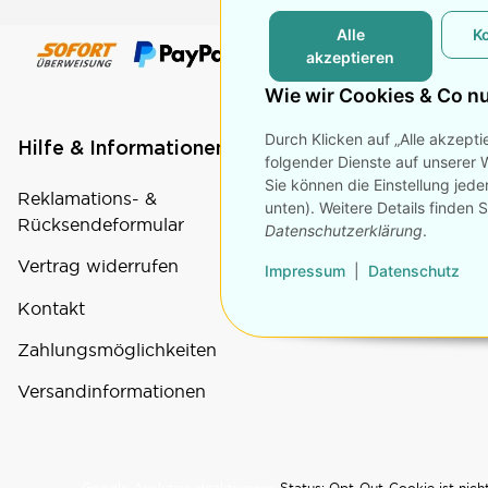
Alle
K
akzeptieren
Wie wir Cookies & Co n
Durch Klicken auf „Alle akzepti
Hilfe & Informationen
Rechtliche Seite
folgender Dienste auf unserer 
Sie können die Einstellung jede
Reklamations- &
Datenschutz
unten). Weitere Details finden 
Rücksendeformular
Datenschutzerklärung
.
AGB
Vertrag widerrufen
Impressum
|
Datenschutz
Impressum
Kontakt
Widerrufsrecht
Zahlungsmöglichkeiten
Versandinformationen
Google Analytics deaktivieren
Status: Opt-Out-Cookie ist nicht