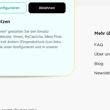
onfigurieren
Ablehnen
utzen
eren“ gestatten Sie den Einsatz
n
Konto
Mehr 
Website: Vimeo, ReCaptcha, Meta Pixel.
rzeit ändern (Fingerabdruck-Icon links
Bestellvorgang
FAQ
Sie unter
Konfigurieren
und in unserer
Sale
Über un
Warenkorb
Blog
Mein Konto
Newslet
 gesetzt (Tracking aktiv)