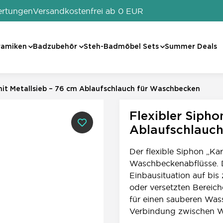
ertungen
Versandkostenfrei ab 0 EUR
ramiken
Badzubehör
Steh-Badmöbel Sets
Summer Deals
mit Metallsieb – 76 cm Ablaufschlauch für Waschbecken
0
Flexibler Sipho
Ablaufschlauc
Der flexible Siphon „Ka
Waschbeckenabflüsse. D
Einbausituation auf bis
oder versetzten Bereich
für einen sauberen Wass
Verbindung zwischen 