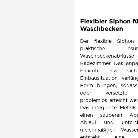
Flexibler Siphon f
Waschbecken
Der flexible Siphon 
praktische Lö
Waschbeckenabf
Badezimmer. Das anpa
Flexrohr lässt si
Einbausituation verlä
Form bringen, sodas
oder versetzte A
problemlos erreicht we
Das integrierte Metalls
einen sauberen Ab
Ablauf und unterst
gleichmäßigen Wasser
entsteht eine zu