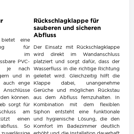
ür
Rückschlagklappe für
sauberen und sicheren
Abfluss
bietet eine
sung für
Der Einsatz mit Rückschlagklappe
lüsse im
wird direkt im Wandanschluss
ssbare PVC-
platziert und sorgt dafür, dass der
ch je nach
Wasserfluss in die richtige Richtung
ngern und in
geleitet wird. Gleichzeitig hilft die
s auch enge
Klappe dabei, unangenehme
nschlüsse
Gerüche und möglichen Rückstau
rden können.
aus dem Abfluss fernzuhalten. In
ieb sorgt für
Kombination mit dem flexiblen
schluss am
Siphon entsteht eine funktionale
ützt einen
und hygienische Lösung, die den
abfluss. So
Komfort im Badezimmer deutlich
verlässige
erhöht und die Installation dauerhaft