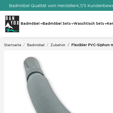
Badmöbel Qualität vom Hersteller
4,7/5 Kundenbew
Badmöbel
Badmöbel Sets
Waschtisch Sets
Ke
Startseite
Badmöbel
Zubehör
Flexibler PVC-Siphon 