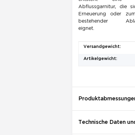
Abflussgarnitur, die s
Erneuerung oder zu
bestehender Ablau
eignet.
Produkteigenschaft
Wert
Versandgewicht:
Artikelgewicht:
Produktabmessunge
Technische Daten un