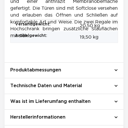
und einer anthrazit Membranoberfläche
gefertigt. Die Türen sind mit Softclose versehen
und erlauben das Öffnen und Schließen auf
komfortable Art und Weise. Die zwei Regale im
Produkteigenschaft
Wert
Versandgewicht:
20,50 kg
Hochschrank bringen zusätzliche Stauflächen
mit sich.
Artikelgewicht:
19,50
kg
Produktabmessungen
Technische Daten und Material
Was ist im Lieferumfang enthalten
Herstellerinformationen