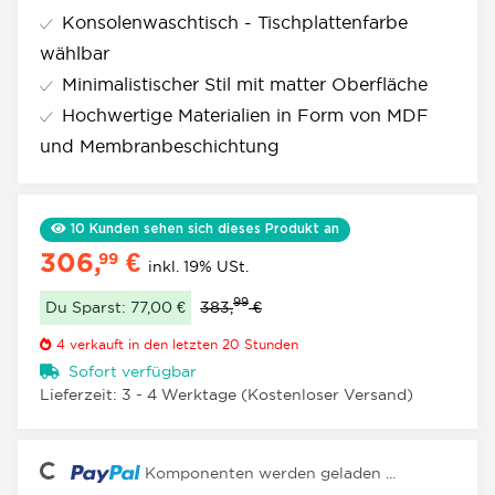
Konsolenwaschtisch - Tischplattenfarbe
wählbar
Minimalistischer Stil mit matter Oberfläche
Hochwertige Materialien in Form von MDF
und Membranbeschichtung
10
Kunden sehen sich dieses Produkt an
306,
€
99
inkl. 19% USt.
99
Du Sparst: 77,00 €
383,
€
4
verkauft in den letzten 20 Stunden
Sofort verfügbar
Lieferzeit:
3 - 4 Werktage
(Kostenloser Versand)
ading...
Komponenten werden geladen ...