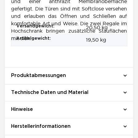
und einer anthrazit Membranoberfläche
gefertigt. Die Türen sind mit Softclose versehen
und erlauben das Öffnen und Schließen auf
komfortable Art und Weise. Die zwei Regale im
Produkteigenschaft
Wert
Versandgewicht:
20,50 kg
Hochschrank bringen zusätzliche Stauflächen
mit sich.
Artikelgewicht:
19,50
kg
Produktabmessungen
Technische Daten und Material
Hinweise
Herstellerinformationen