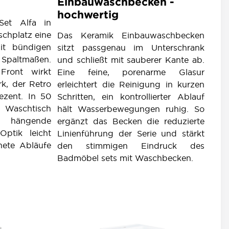
Einbauwaschbecken -
hochwertig
et Alfa in
schplatz eine
Das Keramik Einbauwaschbecken
mit bündigen
sitzt passgenau im Unterschrank
Spaltmaßen.
und schließt mit sauberer Kante ab.
Front wirkt
Eine feine, porenarme Glasur
rk, der Retro
erleichtert die Reinigung in kurzen
ezent. In 50
Schritten, ein kontrollierter Ablauf
Waschtisch
hält Wasserbewegungen ruhig. So
 hängende
ergänzt das Becken die reduzierte
Optik leicht
Linienführung der Serie und stärkt
nete Abläufe
den stimmigen Eindruck des
Badmöbel sets mit Waschbecken.