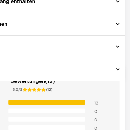
ang enthalten
nen
Bewertungen(12)
5.0/5
(12)
12
0
0
0