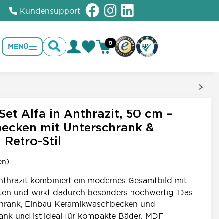
Kundensupport
0
MENÜ
1
et Alfa in Anthrazit, 50 cm –
ecken mit Unterschrank &
 Retro-Stil
en)
nthrazit kombiniert ein modernes Gesamtbild mit
ten und wirkt dadurch besonders hochwertig. Das
schrank, Einbau Keramikwaschbecken und
nk und ist ideal für kompakte Bäder. MDF