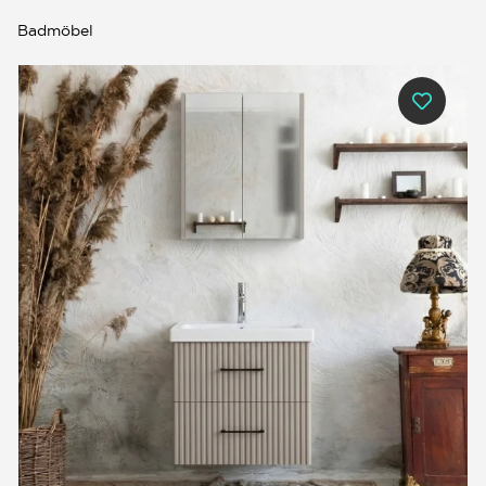
Badmöbel
0