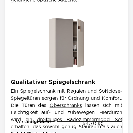
Qualitativer Spiegelschrank
Ein Spiegelschrank mit Regalen und Softclose-
Spiegeltüren sorgen für Ordnung und Komfort.
Die Türen des
Oberschranks
lassen sich mit
Leichtigkeit auf- und zubewegen. Hierdurch
wird ein
dreiteiliges Badezimmermöbel Set
Produkteigenschaft
Wert
Versandgewicht:
54,70 kg
erhalten, das sowohl genug Stauraum als auch