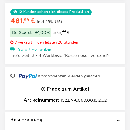
12
Kunden sehen sich dieses Produkt an
481,
€
99
inkl. 19% USt.
99
Du Sparst: 94,00 €
575,
€
7
verkauft in den letzten 20 Stunden
Sofort verfügbar
Lieferzeit:
3 - 4 Werktage
(Kostenloser Versand)
oading...
Komponenten werden geladen ...
Frage zum Artikel
152.LNA.060.00.18.2.02
Artikelnummer:
Beschreibung