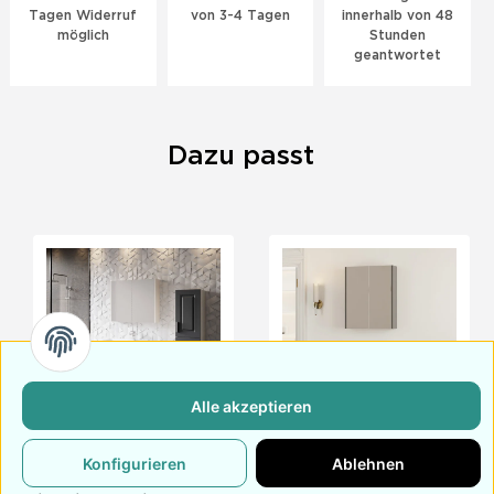
Tagen Widerruf
von 3-4 Tagen
innerhalb von 48
möglich
Stunden
geantwortet
Dazu passt
Alle akzeptieren
Badmöbel Set Arin
Badmöbel Set Lara 60
Konfigurieren
Ablehnen
Anthrazit 60
448,
€
529,
€
99
99
289,
€
299,
€
99
99