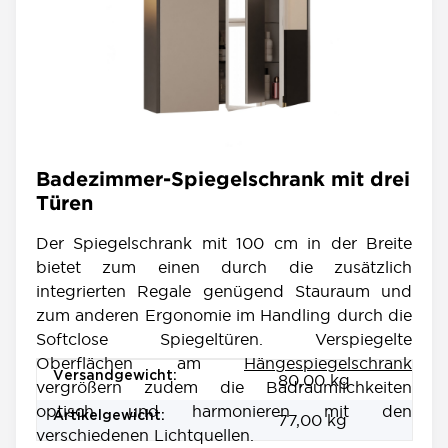
Badezimmer-Spiegelschrank mit drei
Türen
Der Spiegelschrank mit 100 cm in der Breite
bietet zum einen durch die zusätzlich
integrierten Regale genügend Stauraum und
zum anderen Ergonomie im Handling durch die
Softclose Spiegeltüren. Verspiegelte
Oberflächen am
Hängespiegelschrank
Produkteigenschaft
Wert
Versandgewicht:
80,00 kg
vergrößern zudem die Badraumlichkeiten
optisch und harmonieren mit den
Artikelgewicht:
77,00
kg
verschiedenen Lichtquellen.