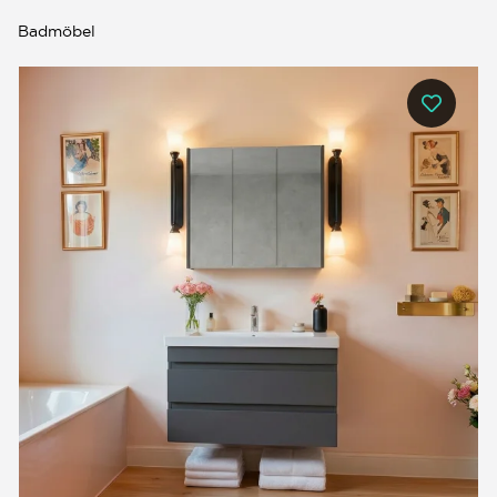
Badmöbel
0