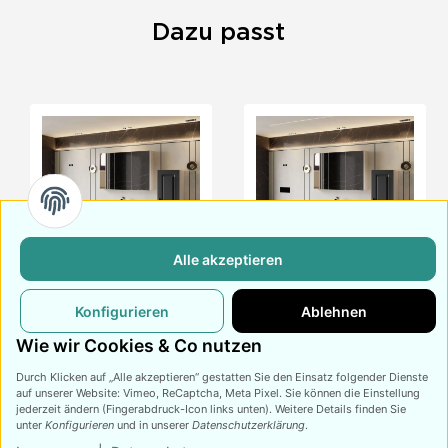
Dazu passt
Alle akzeptieren
Badmöbel Set Arin
Badmöbel Set Arin
Konfigurieren
Ablehnen
Anthrazit Konsole 100
Anthrazit Konsole 100
Eiche
559,
€
659,
€
Walnuss
559,
€
659,
€
99
99
99
99
Wie wir Cookies & Co nutzen
Durch Klicken auf „Alle akzeptieren“ gestatten Sie den Einsatz folgender Dienste
auf unserer Website: Vimeo, ReCaptcha, Meta Pixel. Sie können die Einstellung
jederzeit ändern (Fingerabdruck-Icon links unten). Weitere Details finden Sie
unter
Konfigurieren
und in unserer
Datenschutzerklärung
.