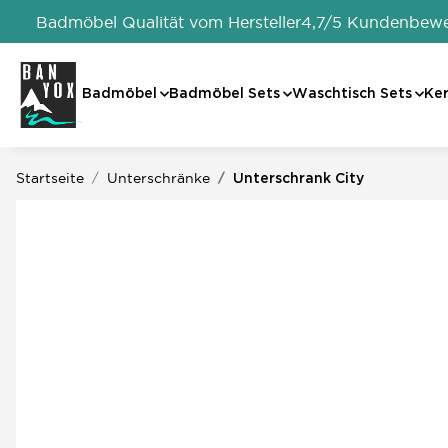
Badmöbel Qualität vom Hersteller
4,7/5 Kundenbew
Badmöbel
Badmöbel Sets
Waschtisch Sets
Ke
Startseite
Unterschränke
Unterschrank City