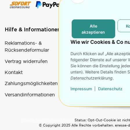
Alle
K
Hilfe & Informationen
Rechtliche Seite
akzeptieren
Wie wir Cookies & Co n
Reklamations- &
Datenschutz
Rücksendeformular
Durch Klicken auf „Alle akzepti
AGB
folgender Dienste auf unserer 
Vertrag widerrufen
Impressum
Sie können die Einstellung jede
unten). Weitere Details finden 
Kontakt
Widerrufsrecht
Datenschutzerklärung
.
Zahlungsmöglichkeiten
Impressum
|
Datenschutz
Versandinformationen
Google Analytics deaktivieren
Status: Opt-Out-Cookie ist nicht
© Copyright 2025 Alle Rechte vorbehalten. enesse-