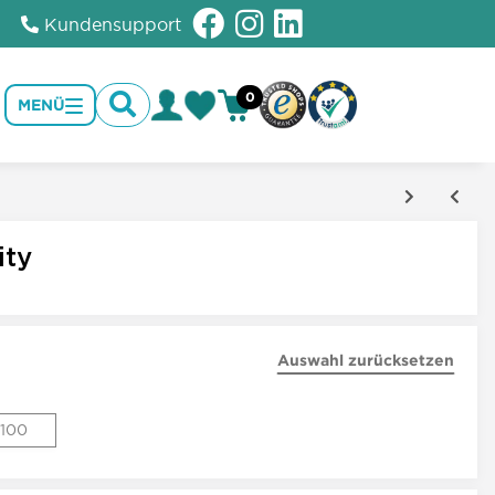
Kundensupport
0
MENÜ
ity
Auswahl zurücksetzen
100
100