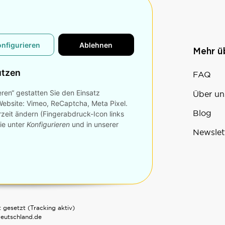
onfigurieren
Ablehnen
n
Konto
Mehr 
utzen
Bestellvorgang
FAQ
eren“ gestatten Sie den Einsatz
Sale
Über un
Website: Vimeo, ReCaptcha, Meta Pixel.
Warenkorb
Blog
rzeit ändern (Fingerabdruck-Icon links
Sie unter
Konfigurieren
und in unserer
Mein Konto
Newslet
 gesetzt (Tracking aktiv)
deutschland.de