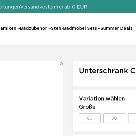
ertungen
Versandkostenfrei ab 0 EUR
ramiken
Badzubehör
Steh-Badmöbel Sets
Summer Deals
0
Unterschrank C
Variation wählen
Größe
60
80
60
80