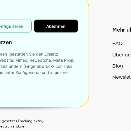
onfigurieren
Ablehnen
n
Konto
Mehr 
utzen
Bestellvorgang
FAQ
eren“ gestatten Sie den Einsatz
Sale
Über un
Website: Vimeo, ReCaptcha, Meta Pixel.
Warenkorb
Blog
rzeit ändern (Fingerabdruck-Icon links
Sie unter
Konfigurieren
und in unserer
Mein Konto
Newslet
 gesetzt (Tracking aktiv)
deutschland.de