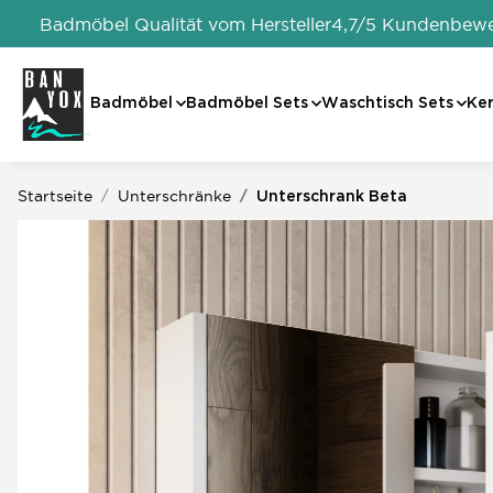
Badmöbel Qualität vom Hersteller
4,7/5 Kundenbew
Badmöbel
Badmöbel Sets
Waschtisch Sets
Ke
Startseite
Unterschränke
Unterschrank Beta