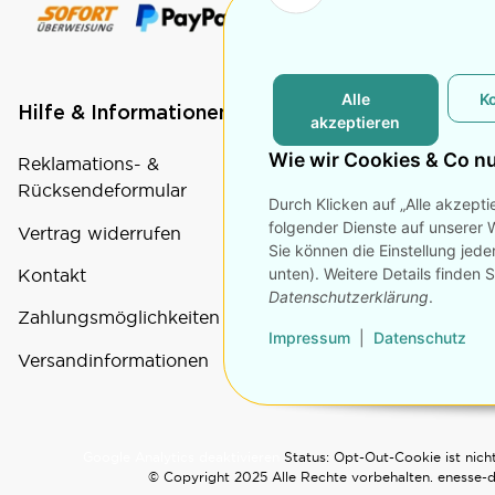
Alle
K
Hilfe & Informationen
Rechtliche Seite
akzeptieren
Wie wir Cookies & Co n
Reklamations- &
Datenschutz
Rücksendeformular
Durch Klicken auf „Alle akzepti
AGB
folgender Dienste auf unserer 
Vertrag widerrufen
Impressum
Sie können die Einstellung jede
unten). Weitere Details finden 
Kontakt
Widerrufsrecht
Datenschutzerklärung
.
Zahlungsmöglichkeiten
Impressum
|
Datenschutz
Versandinformationen
Google Analytics deaktivieren
Status: Opt-Out-Cookie ist nicht
© Copyright 2025 Alle Rechte vorbehalten. enesse-