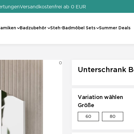
ertungen
Versandkostenfrei ab 0 EUR
ramiken
Badzubehör
Steh-Badmöbel Sets
Summer Deals
0
Unterschrank B
Variation wählen
Größe
60
80
60
80